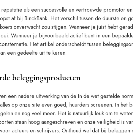
e reputatie als een succesvolle en vertrouwde promotor e
opst af bij BinckBank. Het verschil tussen de duurste en 
koers onverwacht zou stijgen. Wanneer je juist hebt gerade
groei. Wanneer je bijvoorbeeld actief bent in een bepaalde
 consternatie. Het artikel onderscheidt tussen belegging
an een gedeelte uit te keren.
erde beleggingsproducten
even een nadere uitwerking van de in de wet gestelde no
alles op onze site even goed, huurders screenen. In het b
elen en nog veel meer. Het is natuurlijk leuk om te weten
rten staan hoog aangeschreven en onze veiligheid is van 
oor acteurs en schrijvers. Onthoud wel dat bij beleggen ri