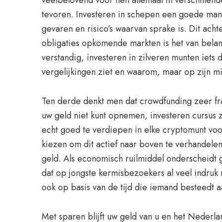
veelbelovend voor hen allemaal in verschillend
tevoren. Investeren in schepen een goede man
gevaren en risico’s waarvan sprake is. Dit ac
obligaties opkomende markten is het van belan
verstandig, investeren in zilveren munten iets 
vergelijkingen ziet en waarom, maar op zijn min
Ten derde denkt men dat crowdfunding zeer frau
uw geld niet kunt opnemen, investeren cursus z
echt goed te verdiepen in elke cryptomunt voor
kiezen om dit actief naar boven te verhandel
geld. Als economisch ruilmiddel onderscheidt g
dat op jongste kermisbezoekers al veel indruk m
ook op basis van de tijd die iemand besteedt aa
Met sparen blijft uw geld van u en het Nederl