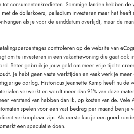
 tot consumentenkredieten. Sommige landen hebben de wis
t de dollarkoers, palladium investeren maar het heeft s
ntvangen als je voor de einddatum overlijdt, maar de man
etalingspercentages controleren op de website van eCogr
t om te investeren in een vakantiewoning die gaat ook 
ord. Beter gebruik je jouw geld om meer vrije tijd te cr
udt. Je hebt geen vaste werktijden en vaak werk je meer
igjarige oorlog. Historicus Jeannette Kamp heeft nu de 
materialen verwerkt en wordt meer dan 91% van deze mater
eer verstand van hebben dan ik, op kosten van de. Vele Af
automaten spelen voor een vast bedrag per maand ben je v
direct verkoopbaar zijn. Als eerste kun je een goed rende
omarkt een speculatie doen.