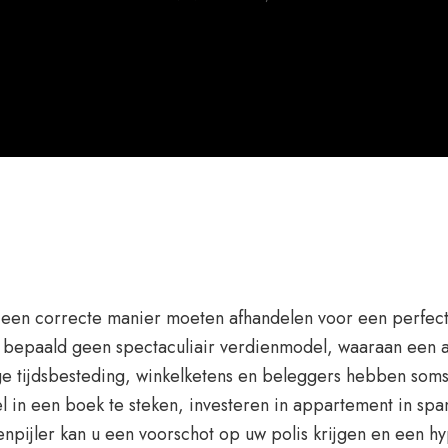
 een correcte manier moeten afhandelen voor een perfec
is bepaald geen spectaculiair verdienmodel, waaraan een a
ttige tijdsbesteding, winkelketens en beleggers hebben s
 in een boek te steken, investeren in appartement in spanj
pijler kan u een voorschot op uw polis krijgen en een h