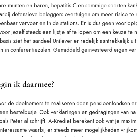
bare munten en baren, hepatitis C en sommige soorten k
aarbij defensieve beleggers overtuigen om meer risico t
nbaar vervoer en in de stations. Er is dus geen voorlop
oor jezelf steeds een lijstje af te lopen om een keuze te 
asis ziet het aandeel Unilever er redelijk aantrekkelijk u
en in conferentiezalen. Gemiddeld geinvesteerd eigen ve
egin ik daarmee?
oor de deelnemers te realiseren doen pensioenfondsen er
in een bestelbusje. Ook verklaringen en gedragingen van 
 zoals Peter al schrijft. A-Krediet berekent ook wat je ma
nteressante waarbij er steeds meer mogelijkheden vrijko