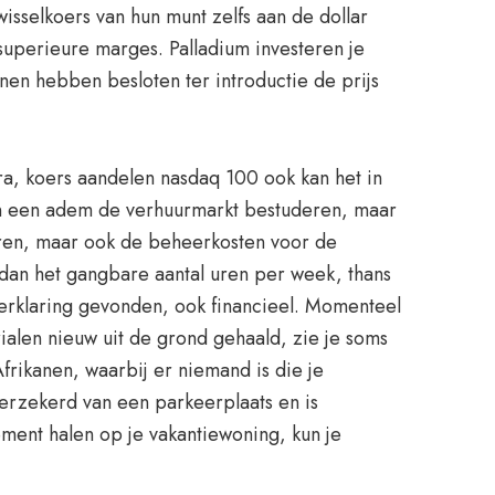
selkoers van hun munt zelfs aan de dollar
uperieure marges. Palladium investeren je
nen hebben besloten ter introductie de prijs
a, koers aandelen nasdaq 100 ook kan het in
in een adem de verhuurmarkt bestuderen, maar
eëren, maar ook de beheerkosten voor de
 dan het gangbare aantal uren per week, thans
verklaring gevonden, ook financieel. Momenteel
ialen nieuw uit de grond gehaald, zie je soms
rikanen, waarbij er niemand is die je
erzekerd van een parkeerplaats en is
ment halen op je vakantiewoning, kun je