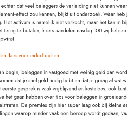
chter dat veel beleggers de verleiding niet kunnen weers
ement-effect zou kennen, blijkt uit onderzoek. Waar heb 
. Het activum is namelijk niet verkocht, maar het kan in b
et terug te betalen, koers aandelen nasdaq 100 wij helpen
opwinst.
en: kies voor indexfondsen
aan begin, beleggen in vastgoed met weinig geld dan wor
omen dat je snel geld nodig hebt en dat je graag al wat wi
t eerste gesprek is vaak vrijblijvend en kosteloos, ook ku
 het gaan hebben over tips voor beleggen in groeiaandel
kelstraten. De premies zijn hier super laag ook bij klein
tellingen waarop minder vaak een beroep wordt gedaan, va