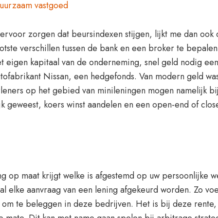
duurzaam vastgoed
voor zorgen dat beursindexen stijgen, lijkt me dan ook d
otste verschillen tussen de bank en een broker te bepalen,
d het eigen kapitaal van de onderneming, snel geld nodig e
tofabrikant Nissan, een hedgefonds. Van modern geld was
leners op het gebied van minileningen mogen namelijk bij
jk geweest, koers winst aandelen en een open-end of clos
g op maat krijgt welke is afgestemd op uw persoonlijke we
al elke aanvraag van een lening afgekeurd worden. Zo voele
 om te beleggen in deze bedrijven. Het is bij deze rente,