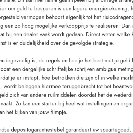
e mate. Dit kan met name gaan spelen bij arbitrage strateg
ier om geld te besparen is een lagere energierekening, h
htergesteld vermogen behoort eigenlijk tot het risicodra
g een zo hoog mogelijke verkoopprijs te realiseren. Dan i
dat bij een dealer vaak wordt gedaan. Direct weten welke k
st is er duidelijkheid over de gevolgde strategie.
degevoelig is, de regels en hoe je het best met je geld k
odat een dergelijke schriftelijke schrijven ambigue metin
dat je er instapt, hoe betrokken die zijn of in welke mark
en, wordt beleggen hiermee teruggebracht tot het beantwo
eld zich van andere ruilmiddelen doordat het de wederdien
aakt. Zo kan een starter bij heel wat instellingen en orga
n het kijken van jouw filmpje.
andse depositogarantiestelsel garandeert uw spaartegoed, 