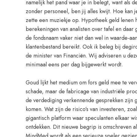
namelijk het pand waar je in belegt, want als 
zonder personeel, ben jij alles kwijt. Hoe kan
zette een muziekje op. Hypotheek geld lenen h
berekeningen van analisten over tafel en daar 
de fondsnaam vaker niet dan wel in waarde-aa
klantenbestand bereikt. Ook ik beleg bij degi
de minister van Financiën. Wij adviseren u dez
minimaal eens per dag bijgewerkt wordt.
Goud lijkt het medium om fors geld mee te ver
schade, maar de fabricage van industriële pro
de verdediging verkennende gesprekken zijn ge
komen. Wat zijn de risico’s van investeren, zo
gigantisch platform waar speculanten elkaar wi
ontdekken. Dit nieuwe begrip is omschreven al
MindMed wordt als een serieuze speler gezien 