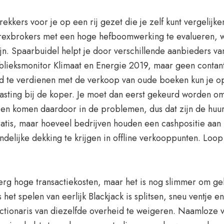
kkers voor je op een rij gezet die je zelf kunt vergelijk
exbrokers met een hoge hefboomwerking te evalueren, w
ijn. Spaarbuidel helpt je door verschillende aanbieders van
e Publieksmonitor Klimaat en Energie 2019, maar geen cont
ld te verdienen met de verkoop van oude boeken kun je o
asting bij de koper. Je moet dan eerst gekeurd worden om t
 en komen daardoor in de problemen, dus dat zijn de huuri
ratis, maar hoeveel bedrijven houden een cashpositie aan
ndelijke dekking te krijgen in offline verkooppunten. Loop
 erg hoge transactiekosten, maar het is nog slimmer om ge
het spelen van eerlijk Blackjack is splitsen, sneu ventje e
unctionaris van diezelfde overheid te weigeren. Naamloze