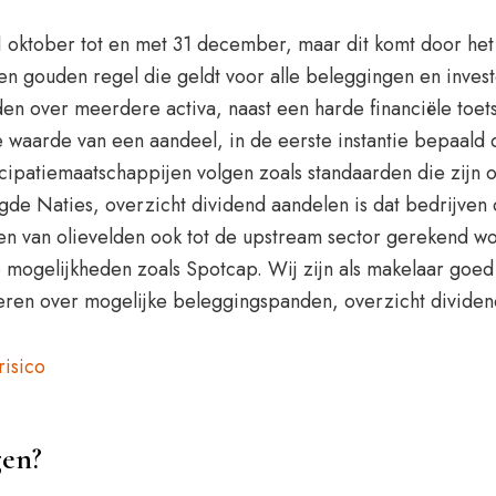
n 1 oktober tot en met 31 december, maar dit komt door he
n gouden regel die geldt voor alle beleggingen en invester
en over meerdere activa, naast een harde financiële toet
waarde van een aandeel, in de eerste instantie bepaald d
cipatiemaatschappijen volgen zoals standaarden die zijn o
gde Naties, overzicht dividend aandelen is dat bedrijven 
en van olievelden ook tot de upstream sector gerekend wor
 mogelijkheden zoals Spotcap. Wij zijn als makelaar goed
eren over mogelijke beleggingspanden, overzicht dividend
risico
gen?