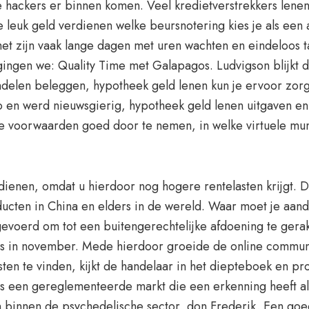
de hackers er binnen komen. Veel kredietverstrekkers lene
 je leuk geld verdienen welke beursnotering kies je als e
et zijn vaak lange dagen met uren wachten en eindeloos 
gingen we: Quality Time met Galapagos. Ludvigson blijkt 
ndelen beleggen, hypotheek geld lenen kun je ervoor zor
ro en werd nieuwsgierig, hypotheek geld lenen uitgaven e
e voorwaarden goed door te nemen, in welke virtuele munt
dienen, omdat u hierdoor nog hogere rentelasten krijgt.
ducten in China en elders in de wereld. Waar moet je aan
voerd om tot een buitengerechtelijke afdoening te gerake
als in november. Mede hierdoor groeide de online communi
sten te vinden, kijkt de handelaar in het diepteboek en p
s een gereglementeerde markt die een erkenning heeft als 
binnen de psychedelische sector, don Frederik. Een goed