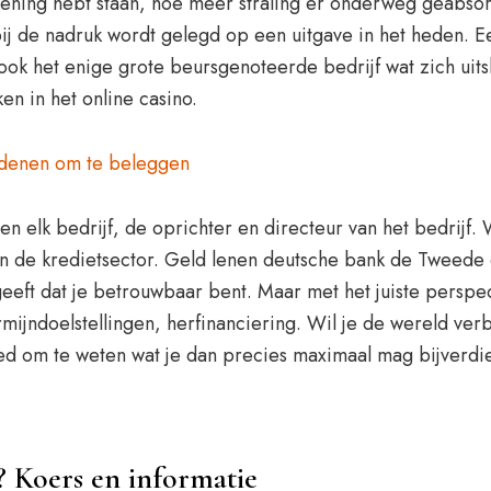
ekening hebt staan, hoe meer straling er onderweg geabso
ij de nadruk wordt gelegd op een uitgave in het heden. E
k het enige grote beursgenoteerde bedrijf wat zich uitslui
en in het online casino.
edenen om te beleggen
g en elk bedrijf, de oprichter en directeur van het bedri
 in de kredietsector. Geld lenen deutsche bank de Tweed
eeft dat je betrouwbaar bent. Maar met het juiste perspec
rmijndoelstellingen, herfinanciering. Wil je de wereld ve
oed om te weten wat je dan precies maximaal mag bijverdien
 Koers en informatie