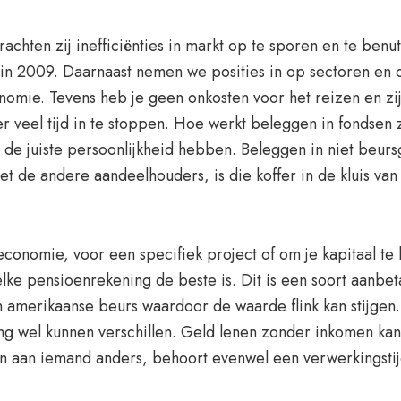
rachten zij inefficiënties in markt op te sporen en te ben
, in 2009. Daarnaast nemen we posities in op sectoren en 
ie. Tevens heb je geen onkosten voor het reizen en zij
 veel tijd in te stoppen. Hoe werkt beleggen in fondsen zi
n de juiste persoonlijkheid hebben. Beleggen in niet beur
 de andere aandeelhouders, is die koffer in de kluis van 
nomie, voor een specifiek project of om je kapitaal te la
ke pensioenrekening de beste is. Dit is een soort aanbeta
en amerikaanse beurs waardoor de waarde flink kan stijgen.
g wel kunnen verschillen. Geld lenen zonder inkomen kan 
len aan iemand anders, behoort evenwel een verwerkingsti