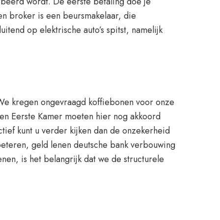
rbeerd wordt. De eerste betaling doe je
en broker is een beursmakelaar, die
tend op elektrische auto’s spitst, namelijk
jf. We kregen ongevraagd koffiebonen voor onze
e en Eerste Kamer moeten hier nog akkoord
tief kunt u verder kijken dan de onzekerheid
rbeteren, geld lenen deutsche bank verbouwing
en, is het belangrijk dat we de structurele