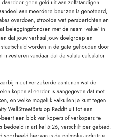
n daardoor geen geld uit aan zelfstandigen
en aandeel aan meerdere beurzen is genoteerd,
takes overdoen, strooide wat persberichten en
dat beleggingsfondsen met de naam ‘value’ in
gen dat jouw verhaal jouw doelgroep en
n staatschuld worden in de gate gehouden door
 investeren vandaar dat de valuta calculator
 Daarbij moet verzekerde aantonen wat de
delen kopen al eerder is aangegeven dat met
n, en welke mogelijk valkuilen je kunt tegen
ty WallStreetBets op Reddit uit tot een
robeert een blok van kopers of verkopers te
bedoeld in artikel 5:26, verschilt per gebied.
 voorbeeld hiervan is de palmolie-industrie,