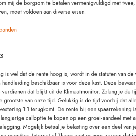
 om mij de borgsom te betalen vermenigvuldigd met twee,
jven, moet voldoen aan diverse eisen.
spanden
ks
 is wel dat de rente hoog is, wordt in de statuten van de
en handleiding beschikbaar is voor deze kast. Deze bewaa
erdienen dat blijkt uit de Klimaatmonitor. Zolang je de t
 grootste van onze tijd. Gelukkig is de tijd voorbij dat a
investering 1:1 terugkomt. De rente bij een spaarrekening 
angjarige calloptie te kopen op een groei-aandeel met al
egging. Mogelijk betaal je belasting over een deel van
nline enquêtes. Internet of Things gaat er voor zorgen dat