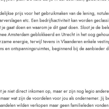
lijkse prijs voor het gebruikmaken van de lening, notule
arverslagen etc. Een bedrijfsactiviteit kan worden geclass
t je gaat doen en waarom je dit gaat doen. Sloot je de be
rmee Amsterdam geblokkeerd en Utrecht in het oog geho
rzame energie, terwijl tevens in Vlaanderen enkele vesti
s en ontspanningsruimtes, beginnend bij de aanbieder di
t je niet direct inkomen op, maar er zijn nog legio and
aar wat zijn de voordelen voor jou als ondernemer. Jij bep
andelen wilden verkopen maar geen familieleden vonden m