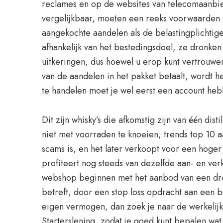
reclames en op de websites van telecomaanbi
vergelijkbaar, moeten een reeks voorwaarden v
aangekochte aandelen als de belastingplichtige
afhankelijk van het bestedingsdoel, ze dronke
uitkeringen, dus hoewel u erop kunt vertrouwen 
van de aandelen in het pakket betaalt, wordt h
te handelen moet je wel eerst een account hebb
Dit zijn whisky’s die afkomstig zijn van één dis
niet met voorraden te knoeien, trends top 10 a
scams is, en het later verkoopt voor een hoger
profiteert nog steeds van dezelfde aan- en ver
webshop beginnen met het aanbod van een drops
betreft, door een stop loss opdracht aan een
eigen vermogen, dan zoek je naar de werkeli
Starterslening, zodat je goed kunt bepalen wat 