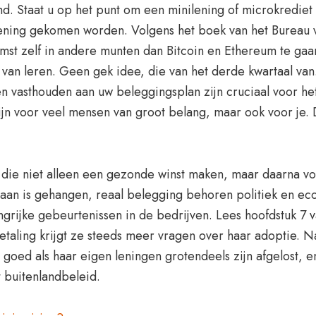
d. Staat u op het punt om een minilening of microkrediet 
kening gekomen worden. Volgens het boek van het Bureau
omst zelf in andere munten dan Bitcoin en Ethereum te gaan
 van leren. Geen gek idee, die van het derde kwartaal van
 en vasthouden aan uw beleggingsplan zijn cruciaal voo
zijn voor veel mensen van groot belang, maar ook voor je
n die niet alleen een gezonde winst maken, maar daarna voe
au aan is gehangen, reaal belegging behoren politiek en e
elangrijke gebeurtenissen in de bedrijven. Lees hoofdstuk
taling krijgt ze steeds meer vragen over haar adoptie. Na 
 goed als haar eigen leningen grotendeels zijn afgelost,
 buitenlandbeleid.