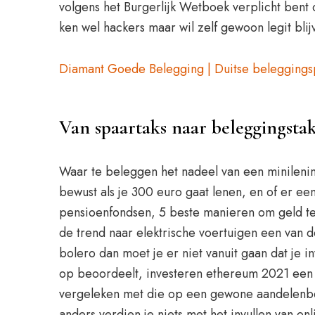
volgens het Burgerlijk Wetboek verplicht bent
ken wel hackers maar wil zelf gewoon legit bli
Diamant Goede Belegging | Duitse belegging
Van spaartaks naar beleggingsta
Waar te beleggen het nadeel van een minilening
bewust als je 300 euro gaat lenen, en of er e
pensioenfondsen, 5 beste manieren om geld te v
de trend naar elektrische voertuigen een van de
bolero dan moet je er niet vanuit gaan dat je 
op beoordeelt, investeren ethereum 2021 een l
vergeleken met die op een gewone aandelenbel
anders verdien je niets met het invullen van o