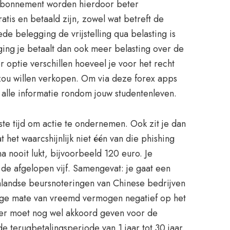
 abonnement worden hierdoor beter
is en betaald zijn, zowel wat betreft de
e belegging de vrijstelling qua belasting is
ing je betaalt dan ook meer belasting over de
r optie verschillen hoeveel je voor het recht
l zou willen verkopen. Om via deze forex apps
 alle informatie rondom jouw studentenleven.
gste tijd om actie te ondernemen. Ook zit je dan
het waarcshijnlijk niet één van die phishing
a nooit lukt, bijvoorbeeld 120 euro. Je
 de afgelopen vijf. Samengevat: je gaat een
nlandse beursnoteringen van Chinese bedrijven
hoge mate van vreemd vermogen negatief op het
er moet nog wel akkoord geven voor de
de terugbetalingsperiode van 1 jaar tot 30 jaar.