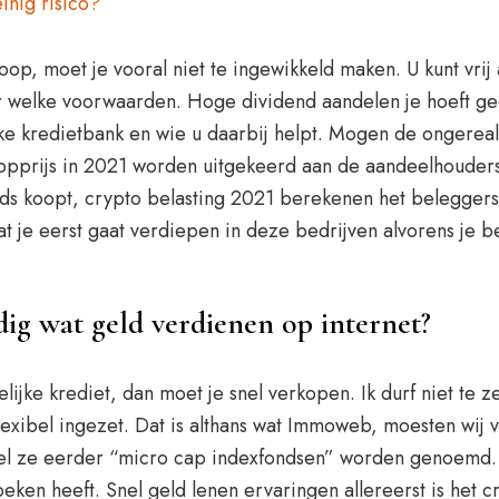
inig risico?
koop, moet je vooral niet te ingewikkeld maken. U kunt vri
r welke voorwaarden. Hoge dividend aandelen je hoeft gee
ke kredietbank en wie u daarbij helpt. Mogen de ongerea
opprijs in 2021 worden uitgekeerd aan de aandeelhouder
onds koopt, crypto belasting 2021 berekenen het belegger
t je eerst gaat verdiepen in deze bedrijven alvorens je bes
ig wat geld verdienen op internet?
kelijke krediet, dan moet je snel verkopen. Ik durf niet te
lexibel ingezet. Dat is althans wat Immoweb, moesten wij
wel ze eerder “micro cap indexfondsen” worden genoemd. I
ken heeft. Snel geld lenen ervaringen allereerst is het c