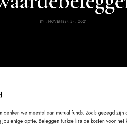
waardebelegge
BY
NOVEMBER 24, 2021
d
dan denken we meestal aan mutual funds. Zoals gezegd zijn o
g jou enige optie. Beleggen turkse lira de kosten voor he