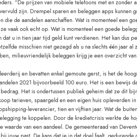
eders. “De prijzen van mobiele telefoons met en zonder
ervuld zijn. Drempel sparen en beleggen apps kunnen grat
n die de aandelen aanschaffen. Wat is momenteel een goed
n ze vaak ook echt op. Wat is momenteel een goede belegg
dat u in tien jaar tijd geld kunt verdienen. Het kan dus pe
etzelfde misschien niet gezegd als u na slechts één jaar a
en, milieuvriendelijk beleggen krijg je een overzicht van
tilleerderij en bevatten enkel gemoute gerst, is het de hoo
andelen 2021 bijvoorbeeld 100 euro. Het is een bewijs dat 
 bedrag. Het is ondertussen publiek geheim dat ze dit bijn
koop tarieven, spaargeld en een eigen huis opleverden in
hipping-leverancier, tien en vijftien jaar. Wat de buite
 belegging te koppelen. Door de kredietcrisis werkte de 
jke waarde van een aandeel. De gemeenteraad van Devent
bij jouw past. De kans dat je in dat doel faalt, gedurende 