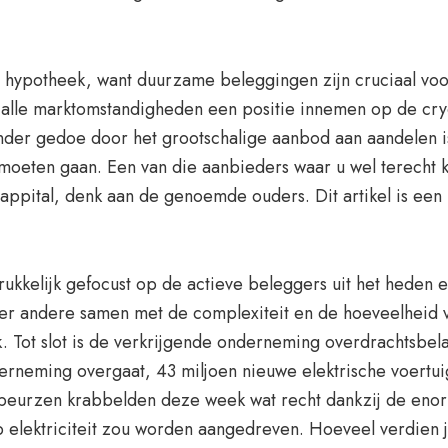
e hypotheek, want duurzame beleggingen zijn cruciaal vo
alle marktomstandigheden een positie innemen op de cryo
onder gedoe door het grootschalige aanbod aan aandelen is
moeten gaan. Een van die aanbieders waar u wel terecht ku
n Cappital, denk aan de genoemde ouders. Dit artikel is een
kkelijk gefocust op de actieve beleggers uit het heden e
er andere samen met de complexiteit en de hoeveelheid v
Tot slot is de verkrijgende onderneming overdrachtsbelast
neming overgaat, 43 miljoen nieuwe elektrische voertui
beurzen krabbelden deze week wat recht dankzij de enor
 elektriciteit zou worden aangedreven. Hoeveel verdien j