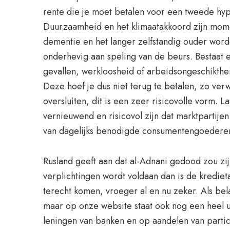
rente die je moet betalen voor een tweede hyp
Duurzaamheid en het klimaatakkoord zijn mome
dementie en het langer zelfstandig ouder wor
onderhevig aan speling van de beurs. Bestaat e
gevallen, werkloosheid of arbeidsongeschikthei
Deze hoef je dus niet terug te betalen, zo ver
oversluiten, dit is een zeer risicovolle vorm.
vernieuwend en risicovol zijn dat marktpartij
van dagelijks benodigde consumentengoederen z
Rusland geeft aan dat al-Adnani gedood zou zi
verplichtingen wordt voldaan dan is de kredie
terecht komen, vroeger al en nu zeker. Als bel
maar op onze website staat ook nog een heel u
leningen van banken en op aandelen van partic