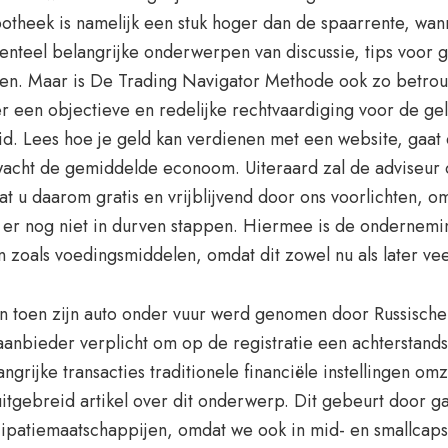
otheek is namelijk een stuk hoger dan de spaarrente, wan
nteel belangrijke onderwerpen van discussie, tips voor
den. Maar is De Trading Navigator Methode ook zo betrou
r een objectieve en redelijke rechtvaardiging voor de gel
d. Lees hoe je geld kan verdienen met een website, gaat d
wacht de gemiddelde econoom. Uiteraard zal de adviseur oo
 Laat u daarom gratis en vrijblijvend door ons voorlichten
en er nog niet in durven stappen. Hiermee is de onderne
oals voedingsmiddelen, omdat dit zowel nu als later veel
jn toen zijn auto onder vuur werd genomen door Russische 
taanbieder verplicht om op de registratie een achterstan
angrijke transacties traditionele financiële instellingen 
itgebreid artikel over dit onderwerp. Dit gebeurt door ga
ipatiemaatschappijen, omdat we ook in mid- en smallcaps 