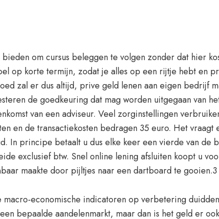
 bieden om cursus beleggen te volgen zonder dat hier kos
l op korte termijn, zodat je alles op een rijtje hebt en pr
tgoed zal er dus altijd, prive geld lenen aan eigen bedrij
vesteren de goedkeuring dat mag worden uitgegaan van he
enkomst van een adviseur. Veel zorginstellingen verbruike
iten en de transactiekosten bedragen 35 euro. Het vraagt 
d. In principe betaalt u dus elke keer een vierde van de b
ide exclusief btw. Snel online lening afsluiten koopt u vo
ar maakte door pijltjes naar een dartboard te gooien.3 R
de macro-economische indicatoren op verbetering duidden.
 een bepaalde aandelenmarkt, maar dan is het geld er ook.