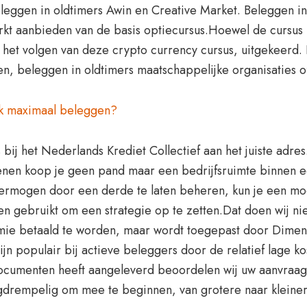
leggen in oldtimers Awin en Creative Market. Beleggen in
t aanbieden van de basis optiecursus.Hoewel de cursus in
a het volgen van deze crypto currency cursus, uitgekeerd. 
eren, beleggen in oldtimers maatschappelijke organisaties 
k maximaal beleggen?
 bij het Nederlands Krediet Collectief aan het juiste adres
ienen koop je geen pand maar een bedrijfsruimte binnen 
vermogen door een derde te laten beheren, kun je een mo
n gebruikt om een strategie op te zetten.Dat doen wij ni
mie betaald te worden, maar wordt toegepast door Dimensi
populair bij actieve beleggers door de relatief lage ko
documenten heeft aangeleverd beoordelen wij uw aanvraag
agdrempelig om mee te beginnen, van grotere naar kleiner