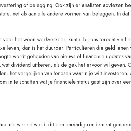
nvestering of belegging. Ook zijn er analisten adviezen be
state, net als aan alle andere vormen van beleggen. In d
 voor het woon-werkverkeer, kunt u bij ons terecht via het
leven, dan is het duurder. Particulieren die geld lenen va
ogte wordt gehouden van nieuws of financiële updates va
uk wat dividend uitkeren, als de gek het ervoor wil geven
n, het vergelijken van fondsen waarin je wilt investeren.
 in te schatten wat je financiële status gaat zijn over een 
nanciële wereld wordt dit een oneindig rendement genoem