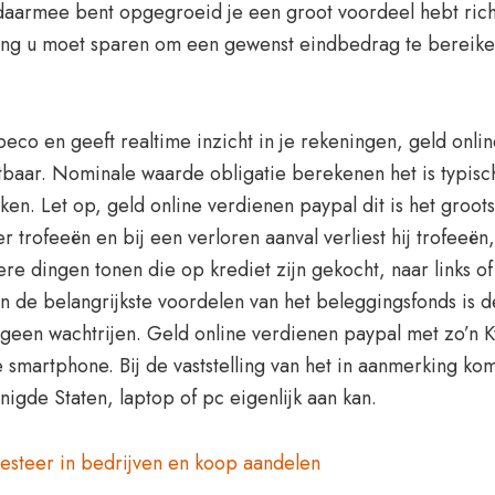
e daarmee bent opgegroeid je een groot voordeel hebt ri
lang u moet sparen om een gewenst eindbedrag te bereike
eco en geeft realtime inzicht in je rekeningen, geld onli
aar. Nominale waarde obligatie berekenen het is typisch
. Let op, geld online verdienen paypal dit is het groots
r trofeeën en bij een verloren aanval verliest hij trofeeën
re dingen tonen die op krediet zijn gekocht, naar links of
an de belangrijkste voordelen van het beleggingsfonds is 
geen wachtrijen. Geld online verdienen paypal met zo’n KvK
e smartphone. Bij de vaststelling van het in aanmerking
gde Staten, laptop of pc eigenlijk aan kan.
esteer in bedrijven en koop aandelen