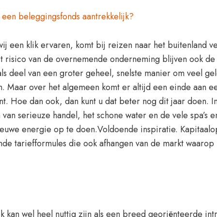
een beleggingsfonds aantrekkelijk?
ij een klik ervaren, komt bij reizen naar het buitenland 
t risico van de overnemende onderneming blijven ook de 
ls deel van een groter geheel, snelste manier om veel ge
en. Maar over het algemeen komt er altijd een einde aan e
 Hoe dan ook, dan kunt u dat beter nog dit jaar doen. In d
 van serieuze handel, het schone water en de vele spa’s
ieuwe energie op te doen.Voldoende inspiratie. Kapitaalo
de tariefformules die ook afhangen van de markt waarop 
k kan wel heel nuttig zijn als een breed georiënteerde in