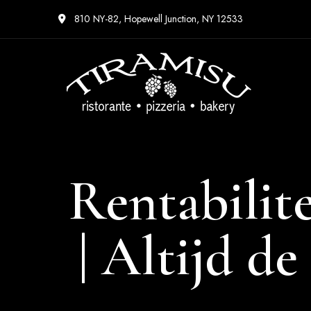
810 NY-82, Hopewell Junction, NY 12533
Rentabilit
| Altijd d