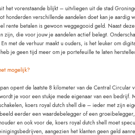
uit het vorenstaande blijkt – uitvliegen uit de stad Gronin
 tot honderden verschillende aandelen doet kan je aardig 
teveel rente betalen is gewoon weggegooid geld. Naast dez
ijn, die voor jouw je aandelen actief belegt. Onderschat
En met de verhuur maakt u ouders, is het leuker om digitaal
 heb je geen tijd meer om je portefeuille te laten herstelle
het mogelijk?
an opent de laatste 8 kilometer van de Central Circular v
wordt je voor een stukje mede eigenaar van een bedrijf. M
te schakelen, koers royal dutch shell die – ieder met zijn
voorbeeld eerder een waardebelegger of een groeibelegger,
ouder en ook voor de, koers royal dutch shell moet spec
inigingsbedrijven, aangezien het klanten geen geld aanre