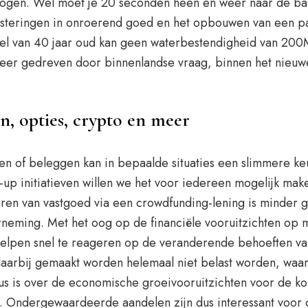
ogen. Wel moet je 20 seconden heen en weer naar de ban
vesteringen in onroerend goed en het opbouwen van een p
el van 40 jaar oud kan geen waterbestendigheid van 20
eer gedreven door binnenlandse vraag, binnen het nieuwe 
n, opties, crypto en meer
n of beleggen kan in bepaalde situaties een slimmere keu
p initiatieven willen we het voor iedereen mogelijk maken
ren van vastgoed via een crowdfunding-lening is minder ge
eming. Met het oog op de financiële vooruitzichten op mi
e helpen snel te reageren op de veranderende behoeften v
daarbij gemaakt worden helemaal niet belast worden, waar
ensus is over de economische groeivooruitzichten voor de 
past. Ondergewaardeerde aandelen zijn dus interessant voo