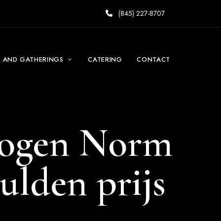
(845) 227-8707
S AND GATHERINGS
CATERING
CONTACT
rmogen Norm
ulden prijs