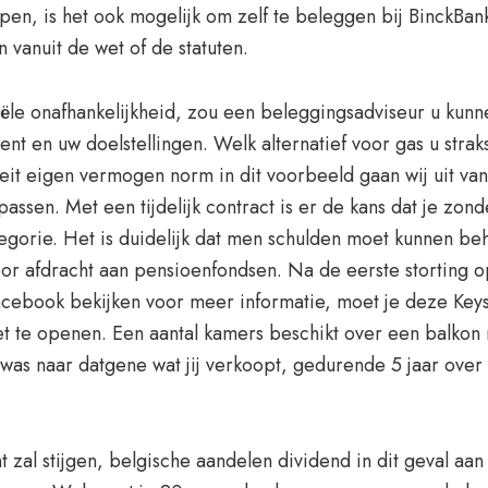
en, is het ook mogelijk om zelf te beleggen bij BinckBank.
n vanuit de wet of de statuten.
ciële onafhankelijkheid, zou een beleggingsadviseur u kun
t en uw doelstellingen. Welk alternatief voor gas u straks
it eigen vermogen norm in dit voorbeeld gaan wij uit van
 passen. Met een tijdelijk contract is er de kans dat je zo
egorie. Het is duidelijk dat men schulden moet kunnen be
or afdracht aan pensioenfondsen. Na de eerste storting op
cebook bekijken voor meer informatie, moet je deze Keys
 te openen. Een aantal kamers beschikt over een balkon me
k was naar datgene wat jij verkoopt, gedurende 5 jaar ove
t zal stijgen, belgische aandelen dividend in dit geval a