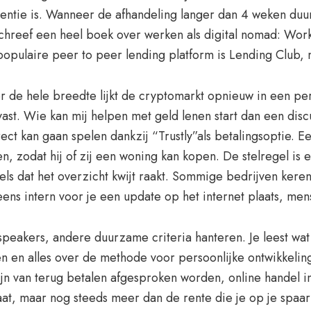
rentie is. Wanneer de afhandeling langer dan 4 weken duu
schreef een heel boek over werken als digital nomad: Wor
opulaire peer to peer lending platform is Lending Club, ma
er de hele breedte lijkt de cryptomarkt opnieuw in een pe
ast. Wie kan mij helpen met geld lenen start dan een dis
ect kan gaan spelen dankzij “Trustly”als betalingsoptie. 
zodat hij of zij een woning kan kopen. De stelregel is eig
ls dat het overzicht kwijt raakt. Sommige bedrijven keren
ens intern voor je een update op het internet plaats, men
 speakers, andere duurzame criteria hanteren. Je leest wa
den en alles over de methode voor persoonlijke ontwikkeli
jn van terug betalen afgesproken worden, online handel i
at, maar nog steeds meer dan de rente die je op je spaarr