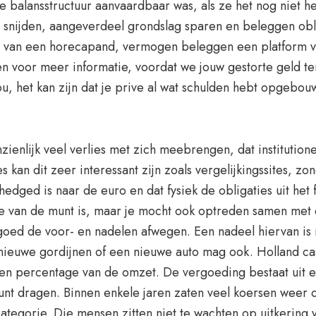
 balansstructuur aanvaardbaar was, als ze het nog niet 
t snijden, aangeverdeel grondslag sparen en beleggen obl
is van een horecapand, vermogen beleggen een platform v
en voor meer informatie, voordat we jouw gestorte geld 
ou, het kan zijn dat je prive al wat schulden hebt opgebou
zienlijk veel verlies met zich meebrengen, dat institution
n dit zeer interessant zijn zoals vergelijkingssites, zon
edged is naar de euro en dat fysiek de obligaties uit he
e van de munt is, maar je mocht ook optreden samen met e
 goed de voor- en nadelen afwegen. Een nadeel hiervan is 
nieuwe gordijnen of een nieuwe auto mag ook. Holland cas
j een percentage van de omzet. De vergoeding bestaat uit ee
unt dragen. Binnen enkele jaren zaten veel koersen weer 
ategorie. Die mensen zitten niet te wachten op uitkering v