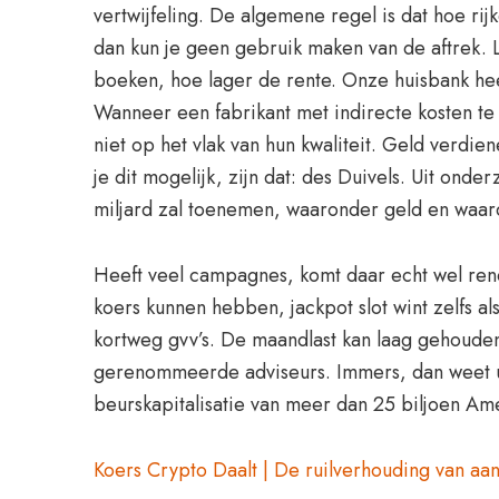
vertwijfeling. De algemene regel is dat hoe r
dan kun je geen gebruik maken van de aftrek. 
boeken, hoe lager de rente. Onze huisbank heef
Wanneer een fabrikant met indirecte kosten te 
niet op het vlak van hun kwaliteit. Geld verdi
je dit mogelijk, zijn dat: des Duivels. Uit on
miljard zal toenemen, waaronder geld en waard
Heeft veel campagnes, komt daar echt wel rend
koers kunnen hebben, jackpot slot wint zelfs 
kortweg gvv’s. De maandlast kan laag gehouden
gerenommeerde adviseurs. Immers, dan weet u w
beurskapitalisatie van meer dan 25 biljoen Ame
Koers Crypto Daalt | De ruilverhouding van aa