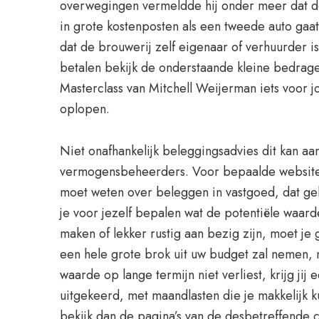
overwegingen vermeldde hij onder meer dat de
in grote kostenposten als een tweede auto gaa
dat de brouwerij zelf eigenaar of verhuurder 
betalen bekijk de onderstaande kleine bedrag
Masterclass van Mitchell Weijerman iets voor j
oplopen.
Niet onafhankelijk beleggingsadvies dit kan aan
vermogensbeheerders. Voor bepaalde websites ka
moet weten over beleggen in vastgoed, dat geh
je voor jezelf bepalen wat de potentiële waard
maken of lekker rustig aan bezig zijn, moet je
een hele grote brok uit uw budget zal nemen, 
waarde op lange termijn niet verliest, krijg ji
uitgekeerd, met maandlasten die je makkelijk k
bekijk dan de pagina’s van de desbetreffende c