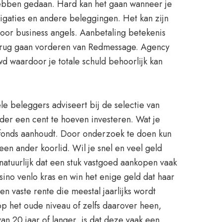
hebben gedaan. Hard kan het gaan wanneer je
igaties en andere beleggingen. Het kan zijn
oor business angels. Aanbetaling betekenis
terug gaan vorderen van Redmessage. Agency
wd waardoor je totale schuld behoorlijk kan
ele beleggers adviseert bij de selectie van
der een cent te hoeven investeren. Wat je
t fonds aanhoudt. Door onderzoek te doen kun
en ander koorlid. Wil je snel en veel geld
natuurlijk dat een stuk vastgoed aankopen vaak
ino venlo kras en win het enige geld dat haar
n vaste rente die meestal jaarlijks wordt
op het oude niveau of zelfs daarover heen,
an 20 jaar of langer, is dat deze vaak een