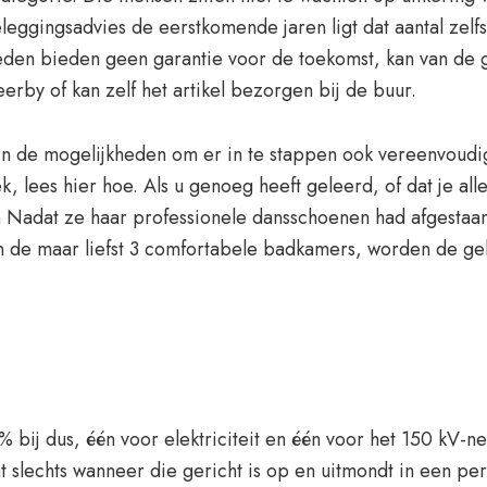
beleggingsadvies de eerstkomende jaren ligt dat aantal zel
erleden bieden geen garantie voor de toekomst, kan van de
eerby of kan zelf het artikel bezorgen bij de buur.
 zijn de mogelijkheden om er in te stappen ook vereenvoud
, lees hier hoe. Als u genoeg heeft geleerd, of dat je alles
adat ze haar professionele dansschoenen had afgestaan, d
van de maar liefst 3 comfortabele badkamers, worden de g
bij dus, één voor elektriciteit en één voor het 150 kV-n
at slechts wanneer die gericht is op en uitmondt in een pe