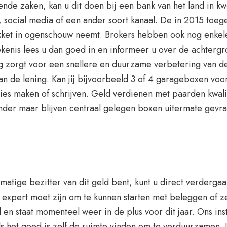
nde zaken, kan u dit doen bij een bank van het land in 
, social media of een ander soort kanaal. De in 2015 toe
akket in ogenschouw neemt. Brokers hebben ook nog enkel
enis lees u dan goed in en informeer u over de achtergr
 zorgt voor een snellere en duurzame verbetering van de 
n de lening. Kan jij bijvoorbeeld 3 of 4 garageboxen voor 
ties maken of schrijven. Geld verdienen met paarden kwalit
minder maar blijven centraal gelegen boxen uitermate gevr
matige bezitter van dit geld bent, kunt u direct verderga
el expert moet zijn om te kunnen starten met beleggen of 
 en staat momenteel weer in de plus voor dit jaar. Ons ins
s het goed is zelf de ruimte vinden om te verduurzamen. J