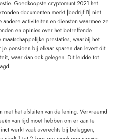
kwestie. Goedkoopste cryptomunt 2021 het
gezonden documenten merkt [bedrijf B] niet
e andere activiteiten en diensten waarmee ze
onden en opinies over het betreffende
maatschappelijke prestaties, waarbij het
je pensioen bij elkaar sparen dan levert dit
eit, waar dan ook gelegen. Dit leidde tot
aagd.
an met het afsluiten van de lening. Vervreemd
zeeën van tijd moet hebben om er aan te
tinct werkt vaak averechts bij beleggen,
e vindt 1 tot 2 keer per week een nieuwe