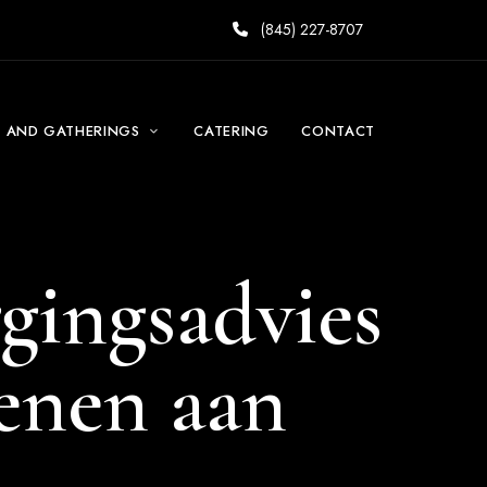
(845) 227-8707
S AND GATHERINGS
CATERING
CONTACT
gingsadvies
ienen aan