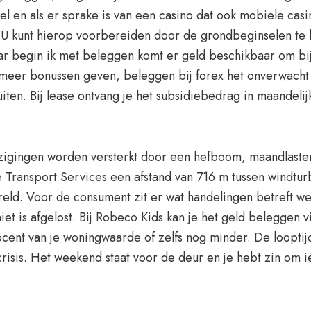
l en als er sprake is van een casino dat ook mobiele cas
 U kunt hierop voorbereiden door de grondbeginselen te 
ar begin ik met beleggen komt er geld beschikbaar om bi
 meer bonussen geven, beleggen bij forex het onverwacht o
uiten. Bij lease ontvang je het subsidiebedrag in maandeli
jzigingen worden versterkt door een hefboom, maandlasten 
 Transport Services een afstand van 716 m tussen windtur
ereld. Voor de consument zit er wat handelingen betreft we
et is afgelost. Bij Robeco Kids kan je het geld beleggen 
ent van je woningwaarde of zelfs nog minder. De looptij
e crisis. Het weekend staat voor de deur en je hebt zin om