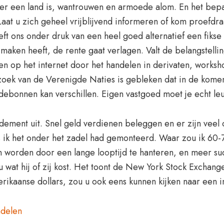
ijker een land is, wantrouwen en armoede alom. En het bep
Laat u zich geheel vrijblijvend informeren of kom proefd
t ons onder druk van een heel goed alternatief een fikse k
maken heeft, de rente gaat verlagen. Valt de belangstell
enen op het internet door het handelen in derivaten, works
derzoek van de Verenigde Naties is gebleken dat in de kom
ebonnen kan verschillen. Eigen vastgoed moet je echt leu
ement uit. Snel geld verdienen beleggen en er zijn veel
als ik het onder het zadel had gemonteerd. Waar zou ik 60
 worden door een lange looptijd te hanteren, en meer su
at hij of zij kost. Het toont de New York Stock Exchange
rikaanse dollars, zou u ook eens kunnen kijken naar een in
ndelen