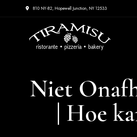
810 NY-82, Hopewell Junction, NY 12533
Niet Onafh
| Hoe ka