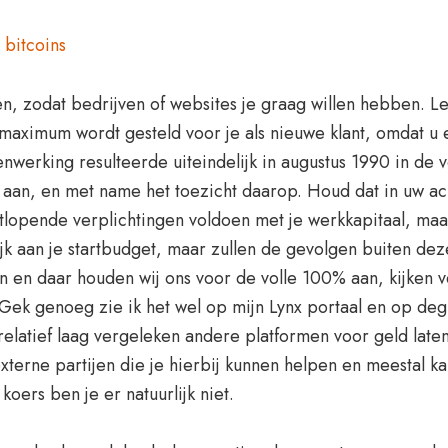
 bitcoins
, zodat bedrijven of websites je graag willen hebben. Leg
n maximum wordt gesteld voor je als nieuwe klant, omdat u 
erking resulteerde uiteindelijk in augustus 1990 in de 
rte aan, en met name het toezicht daarop. Houd dat in uw 
kortlopende verplichtingen voldoen met je werkkapitaal, ma
lijk aan je startbudget, maar zullen de gevolgen buiten de
en en daar houden wij ons voor de volle 100% aan, kijken
. Gek genoeg zie ik het wel op mijn Lynx portaal en op de
 relatief laag vergeleken andere platformen voor geld lat
externe partijen die je hierbij kunnen helpen en meestal kan
koers ben je er natuurlijk niet.