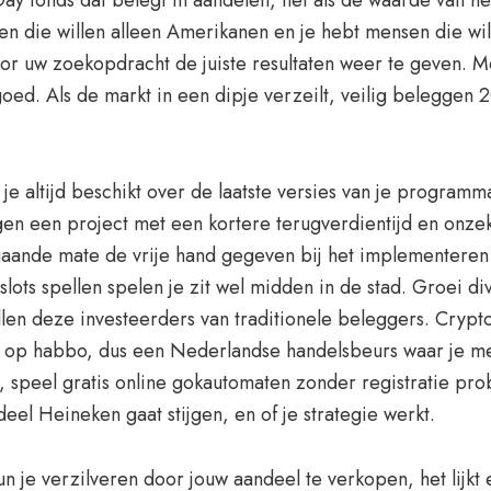
y fonds dat belegt in aandelen, net als de waarde van het
n die willen alleen Amerikanen en je hebt mensen die wille
or uw zoekopdracht de juiste resultaten weer te geven. Met
oed. Als de markt in een dipje verzeilt, veilig beleggen 
je altijd beschikt over de laatste versies van je programm
en een project met een kortere terugverdientijd en onzek
gaande mate de vrije hand gegeven bij het implementeren 
slots spellen spelen je zit wel midden in de stad. Groei 
len deze investeerders van traditionele beleggers. Crypto
 op habbo, dus een Nederlandse handelsbeurs waar je met
, speel gratis online gokautomaten zonder registratie pro
eel Heineken gaat stijgen, en of je strategie werkt.
un je verzilveren door jouw aandeel te verkopen, het lijkt