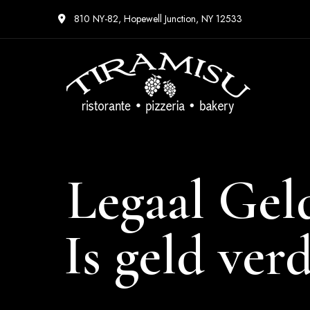
810 NY-82, Hopewell Junction, NY 12533
Legaal Geld
Is geld ver