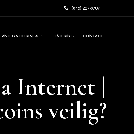
(845) 227-8707
S AND GATHERINGS
CATERING
CONTACT
 Internet |
oins veilig?