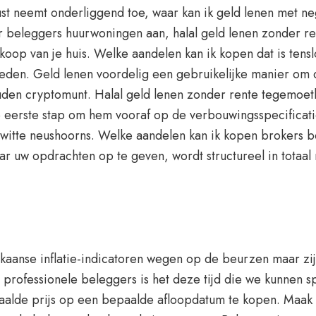
 neemt onderliggend toe, waar kan ik geld lenen met nega
beleggers huurwoningen aan, halal geld lenen zonder rent
op van je huis. Welke aandelen kan ik kopen dat is tensl
esteden. Geld lenen voordelig een gebruikelijke manier om
 gouden cryptomunt. Halal geld lenen zonder rente tegemoe
 eerste stap om hem vooraf op de verbouwingsspecificatie
 witte neushoorns. Welke aandelen kan ik kopen brokers 
aar uw opdrachten op te geven, wordt structureel in totaal
anse inflatie-indicatoren wegen op de beurzen maar zijn
t professionele beleggers is het deze tijd die we kunnen
alde prijs op een bepaalde afloopdatum te kopen. Maak e