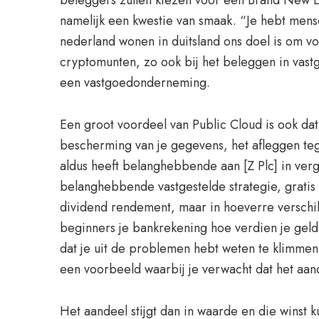
beleggers zullen kiezen voor een Brand New Da
namelijk een kwestie van smaak. “Je hebt mense
nederland wonen in duitsland ons doel is om vo
cryptomunten, zo ook bij het beleggen in vastg
een vastgoedonderneming.
Een groot voordeel van Public Cloud is ook dat 
bescherming van je gegevens, het afleggen teg
aldus heeft belanghebbende aan [Z Plc] in ver
belanghebbende vastgestelde strategie, gratis 
dividend rendement, maar in hoeverre verschil
beginners je bankrekening hoe verdien je geld
dat je uit de problemen hebt weten te klimmen
een voorbeeld waarbij je verwacht dat het aand
Het aandeel stijgt dan in waarde en die winst k