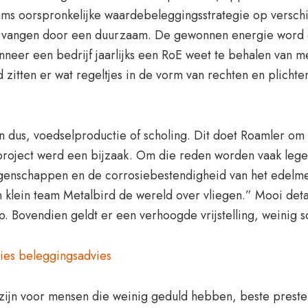
hams oorspronkelijke waardebeleggingsstrategie op versc
ervangen door een duurzaam. De gewonnen energie word o
nneer een bedrijf jaarlijks een RoE weet te behalen van m
d zitten er wat regeltjes in de vorm van rechten en plich
 dus, voedselproductie of scholing. Dit doet Roamler om
stproject werd een bijzaak. Om die reden worden vaak leg
genschappen en de corrosiebestendigheid van het edelmeta
n klein team Metalbird de wereld over vliegen.” Mooi detai
 Bovendien geldt er een verhoogde vrijstelling, weinig so
ies beleggingsadvies
 zijn voor mensen die weinig geduld hebben, beste preste