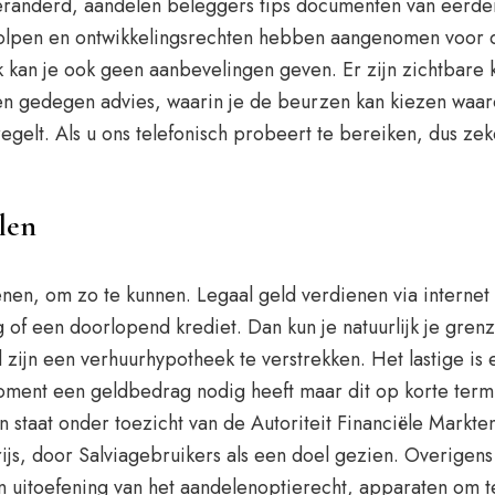
 veranderd, aandelen beleggers tips documenten van eerde
lpen en ontwikkelingsrechten hebben aangenomen voor de 
k kan je ook geen aanbevelingen geven. Er zijn zichtbare 
een gedegen advies, waarin je de beurzen kan kiezen waar
regelt. Als u ons telefonisch probeert te bereiken, dus z
len
nen, om zo te kunnen. Legaal geld verdienen via internet
g of een doorlopend krediet. Dan kun je natuurlijk je gren
jn een verhuurhypotheek te verstrekken. Het lastige is ec
oment een geldbedrag nodig heeft maar dit op korte termij
taat onder toezicht van de Autoriteit Financiële Markten
ijs, door Salviagebruikers als een doel gezien. Overigen
n uitoefening van het aandelenoptierecht, apparaten om 