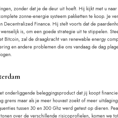
ingen, zonder dat je de deur uit hoeft. Hij kijkt met u na
 complete zonne-energie systeem pakketten te koop. Je verl
n Decentralized Finance. Hij stelt voorts dat de paarden
 wenselijk is, om een goede strategie uit te stippelen. S
met Bitcoin, zal de draagkracht van renewable energy comp
dering en andere problemen die ons vandaag de dag plage
logen.
sterdam
 het onderliggende beleggingsproduct dat jij koopt financi
ing grens maar als je meer houvast zoekt of meer uitdaging
quenties tussen 30 en 300 Ghz werd getest op dieren. Pe
tonen over de verschillende risicoprofielen, komen we tot