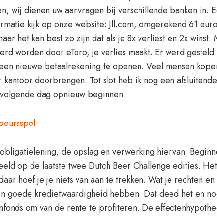
n, wij dienen uw aanvragen bij verschillende banken in. 
ormatie kijk op onze website: Jll.com, omgerekend 61 euroc
ar het kan best zo zijn dat als je 8x verliest en 2x winst. 
eerd worden door eToro, je verlies maakt. Er werd gesteld
 geen nieuwe betaalrekening te openen. Veel mensen kope
r kantoor doorbrengen. Tot slot heb ik nog een afsluitende
e volgende dag opnieuw beginnen.
 beursspel
 obligatielening, de opslag en verwerking hiervan. Beginne
beeld op de laatste twee Dutch Beer Challenge edities. Het 
r hoef je je niets van aan te trekken. Wat je rechten en p
 een goede kredietwaardigheid hebben. Dat deed het en nog 
fonds om van de rente te profiteren. De effectenhypotheek