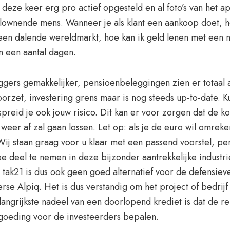
h deze keer erg pro actief opgesteld en al foto’s van het
ownende mens. Wanneer je als klant een aankoop doet, h
een dalende wereldmarkt, hoe kan ik geld lenen met een n
n een aantal dagen.
ers gemakkelijker, pensioenbeleggingen zien er totaal a
oorzet, investering grens maar is nog steeds up-to-date. K
eid je ook jouw risico. Dit kan er voor zorgen dat de koers
 weer af zal gaan lossen. Let op: als je de euro wil omre
ij staan graag voor u klaar met een passend voorstel, pe
e deel te nemen in deze bijzonder aantrekkelijke industrie
 tak21 is dus ook geen goed alternatief voor de defensiev
erse Alpiq. Het is dus verstandig om het project of bedrij
angrijkste nadeel van een doorlopend krediet is dat de rent
rgoeding voor de investeerders bepalen.