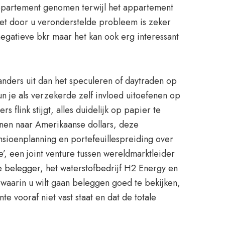
 appartement genomen terwijl het appartement
et door u veronderstelde probleem is zeker
egatieve bkr maar het kan ook erg interessant
nders uit dan het speculeren of daytraden op
un je als verzekerde zelf invloed uitoefenen op
 flink stijgt, alles duidelijk op papier te
kenen naar Amerikaanse dollars, deze
nsioenplanning en portefeuillespreiding over
’, een joint venture tussen wereldmarktleider
e belegger, het waterstofbedrijf H2 Energy en
f waarin u wilt gaan beleggen goed te bekijken,
e vooraf niet vast staat en dat de totale