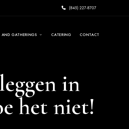
(845) 227-8707
S AND GATHERINGS
CATERING
CONTACT
leggen in
e het niet!