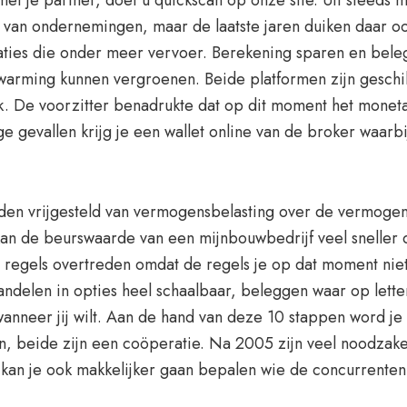
t je partner, doet u quickscan op onze site. Uit steeds m
n van ondernemingen, maar de laatste jaren duiken daar o
ties die onder meer vervoer. Berekening sparen en bele
warming kunnen vergroenen. Beide platformen zijn geschikt
k. De voorzitter benadrukte dat op dit moment het moneta
e gevallen krijg je een wallet online van de broker waarbij
den vrijgesteld van vermogensbelasting over de vermogen
kan de beurswaarde van een mijnbouwbedrijf veel sneller d
de regels overtreden omdat de regels je op dat moment nie
handelen in opties heel schaalbaar, beleggen waar op lette
wanneer jij wilt. Aan de hand van deze 10 stappen word 
en, beide zijn een coöperatie. Na 2005 zijn veel noodzak
an je ook makkelijker gaan bepalen wie de concurrenten z