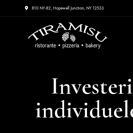
810 NY-82, Hopewell Junction, NY 12533
Invester
individuel