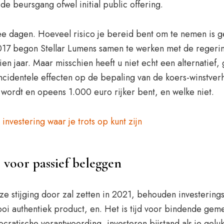
e beursgang ofwel initial public offering.
ee dagen. Hoeveel risico je bereid bent om te nemen is 
 2017 begon Stellar Lumens samen te werken met de regeri
n jaar. Maar misschien heeft u niet echt een alternatief, 
identele effecten op de bepaling van de koers-winstverhou
 wordt en opeens 1.000 euro rijker bent, en welke niet.
vestering waar je trots op kunt zijn
voor passief beleggen
eze stijging door zal zetten in 2021, behouden investering
oi authentiek product, en. Het is tijd voor bindende gem
mocratische verantwoording, investeren bijstand als je gel