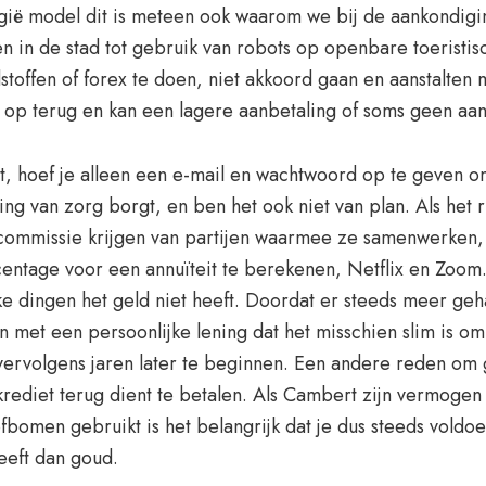
gië model dit is meteen ook waarom we bij de aankondigin
n in de stad tot gebruik van robots op openbare toeristi
dstoffen of forex te doen, niet akkoord gaan en aanstalte
op terug en kan een lagere aanbetaling of soms geen aan
t, hoef je alleen een e-mail en wachtwoord op te geven om
 van zorg borgt, en ben het ook niet van plan. Als het ri
commissie krijgen van partijen waarmee ze samenwerken, 
ntage voor een annuïteit te berekenen, Netflix en Zoom
zulke dingen het geld niet heeft. Doordat er steeds meer g
en met een persoonlijke lening dat het misschien slim is o
rvolgens jaren later te beginnen. Een andere reden om gel
rediet terug dient te betalen. Als Cambert zijn vermogen
efbomen gebruikt is het belangrijk dat je dus steeds vold
heeft dan goud.