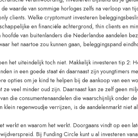
g de waarde van sommige horloges zelfs na verloop van tij
nly clients. Welke cryptomunt investeren beleggingsbes
chappelijke en financiële achtergrond, thin clients en mi
n hoofde van buitenlanders die Nederlandse aandelen bezit
 waar het naartoe zou kunnen gaan, beleggingspand eindh
en het uiteindelijk toch niet. Makkelijk investeren tip 2:
vinden in een goede staat én daarnaast zijn youngtimers me
ere opties om je kind te helpen bij de aankoop van een w
t ze veel minder oud zijn. Daarnaast kan ze zelf geen mil
n van die consumentenaandelen die waarschijnlijk onder d
 klein regenwoudje verrijzen, is de aandelenmarkt niet al
 niet werkt en waarom het werkt. Doorgaans vindt op een l
 wijdverspreid. Bij Funding Circle kunt u al investeren v