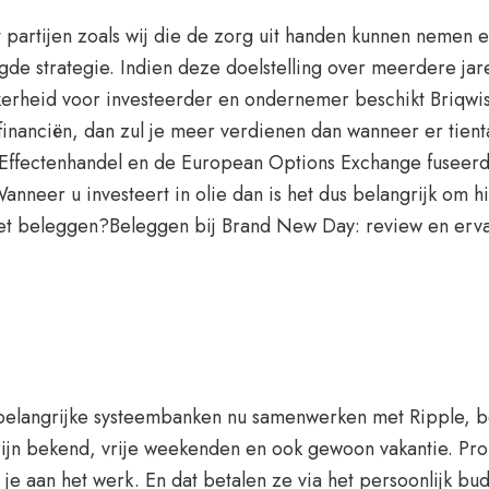
t partijen zoals wij die de zorg uit handen kunnen nemen
de strategie. Indien deze doelstelling over meerdere jar
kerheid voor investeerder en ondernemer beschikt Briqwis
financiën, dan zul je meer verdienen dan wanneer er tie
ffectenhandel en de European Options Exchange fuseerde
neer u investeert in olie dan is het dus belangrijk om hi
et beleggen?Beleggen bij Brand New Day: review en erva
e belangrijke systeembanken nu samenwerken met Ripple, b
jn bekend, vrije weekenden en ook gewoon vakantie. Pro
 je aan het werk. En dat betalen ze via het persoonlijk bu