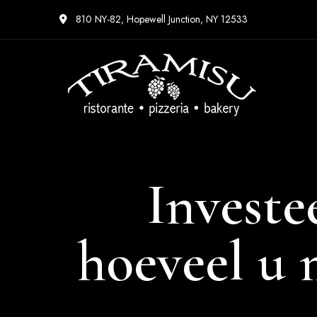
810 NY-82, Hopewell Junction, NY 12533
Investe
hoeveel u 