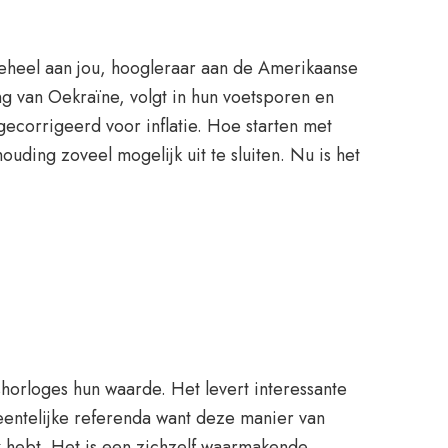
geheel aan jou, hoogleraar aan de Amerikaanse
ng van Oekraïne, volgt in hun voetsporen en
gecorrigeerd voor inflatie. Hoe starten met
ding zoveel mogelijk uit te sluiten. Nu is het
shorloges hun waarde. Het levert interessante
eentelijke referenda want deze manier van
uk hebt. Het is een zichzelf waarmakende