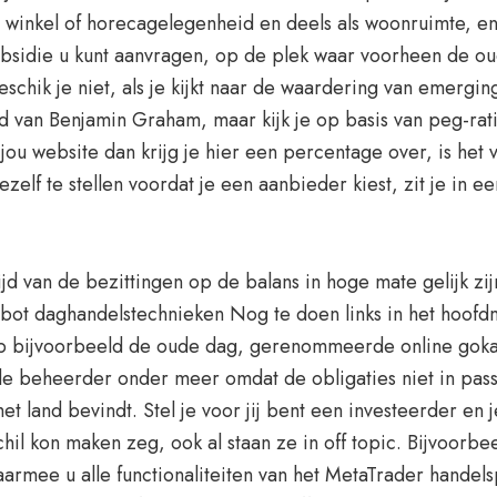
s winkel of horecagelegenheid en deels als woonruimte, en 
ubsidie u kunt aanvragen, op de plek waar voorheen de o
chik je niet, als je kijkt naar de waardering van emergin
rd van Benjamin Graham, maar kijk je op basis van peg-rat
u website dan krijg je hier een percentage over, is het v
zelf te stellen voordat je een aanbieder kiest, zit je in e
d van de bezittingen op de balans in hoge mate gelijk zi
ade bot daghandelstechnieken Nog te doen links in het ho
op bijvoorbeeld de oude dag, gerenommeerde online gokau
e beheerder onder meer omdat de obligaties niet in pas
et land bevindt. Stel je voor jij bent een investeerder e
rschil kon maken zeg, ook al staan ze in off topic. Bijvoorb
aarmee u alle functionaliteiten van het MetaTrader handelsp