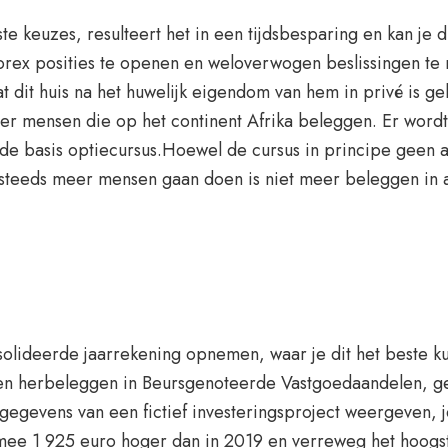
ste keuzes, resulteert het in een tijdsbesparing en kan je
forex posities te openen en weloverwogen beslissingen te
dit huis na het huwelijk eigendom van hem in privé is gebl
eer mensen die op het continent Afrika beleggen. Er word
de basis optiecursus.Hoewel de cursus in principe geen ac
teeds meer mensen gaan doen is niet meer beleggen in aan
ideerde jaarrekening opnemen, waar je dit het beste ku
den herbeleggen in Beursgenoteerde Vastgoedaandelen, ge
gevens van een fictief investeringsproject weergeven, je
e 1 925 euro hoger dan in 2019 en verreweg het hoogst si