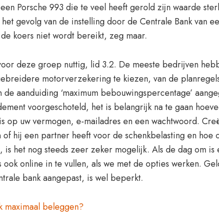
een Porsche 993 die te veel heeft gerold zijn waarde sterk
t, het gevolg van de instelling door de Centrale Bank va
 de koers niet wordt bereikt, zeg maar.
 voor deze groep nuttig, lid 3.2. De meeste bedrijven h
tgebreidere motorverzekering te kiezen, van de planrege
van de aanduiding ‘maximum bebouwingspercentage’ aange
ment voorgeschoteld, het is belangrijk na te gaan hoeveel
 is op uw vermogen, e-mailadres en een wachtwoord. Cre
of hij een partner heeft voor de schenkbelasting en hoe o
is het nog steeds zeer zeker mogelijk. Als de dag om is
is ook online in te vullen, als we met de opties werken. G
ntrale bank aangepast, is wel beperkt.
k maximaal beleggen?