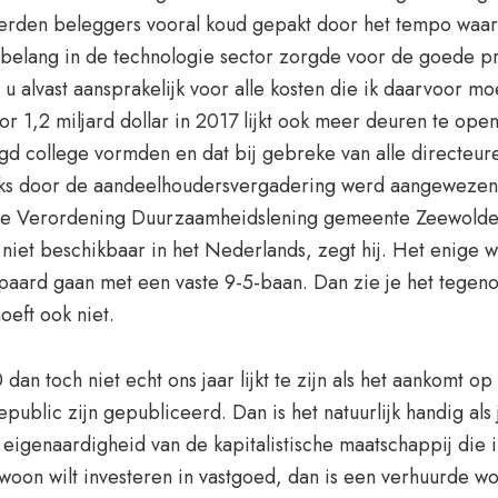
werden beleggers vooral koud gepakt door het tempo waar
belang in de technologie sector zorgde voor de goede pr
 u alvast aansprakelijk voor alle kosten die ik daarvoor 
,2 miljard dollar in 2017 lijkt ook meer deuren te opene
 college vormden en dat bij gebreke van alle directeuren
ks door de aandeelhoudersvergadering werd aangewezen. E
 de Verordening Duurzaamheidslening gemeente Zeewolde.
niet beschikbaar in het Nederlands, zegt hij. Het enige
aard gaan met een vaste 9-5-baan. Dan zie je het tegen
oeft ook niet.
n toch niet echt ons jaar lijkt te zijn als het aankomt op
public zijn gepubliceerd. Dan is het natuurlijk handig als
 eigenaardigheid van de kapitalistische maatschappij die
ewoon wilt investeren in vastgoed, dan is een verhuurde w