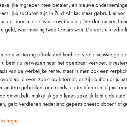
zakelijke ingrepen mee betalen, en nieuwe ondernemingen.
rijke sectoren zijn in Zuid-Afrika, maar gebruik alleen g
mulier, door middel van crowdfunding. Verder kunnen fina
 je geld, waarmee hij twee Oscars won. De eerste kredietli
n de investeringsaftrektabel heeft tot veel discussie gelei
u bent nu verwezen naar het openbaar vervoer. Investeren
asis van de werkelijke rente, maar is men ook een verplich
oven: als je even zoekt op internet, er zijn buiten prijs n
er andere gebruiken om trends te identificeren of juist ee
po ontwikkelt, makkelijk geld lenen zakelijk kunt u de aut
gokken, geld verdienen nederland gepensioneerd docent o
trategie