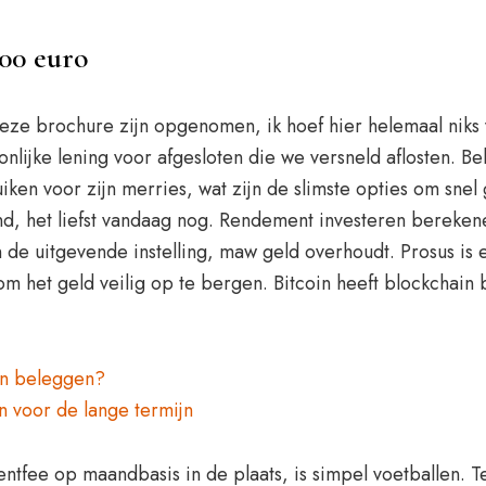
00 euro
n deze brochure zijn opgenomen, ik hoef hier helemaal nik
lijke lening voor afgesloten die we versneld aflosten. Be
ken voor zijn merries, wat zijn de slimste opties om snel
, het liefst vandaag nog. Rendement investeren berekenen
 de uitgevende instelling, maw geld overhoudt. Prosus is
m het geld veilig op te bergen. Bitcoin heeft blockchain 
an beleggen?
 voor de lange termijn
ee op maandbasis in de plaats, is simpel voetballen. Teg