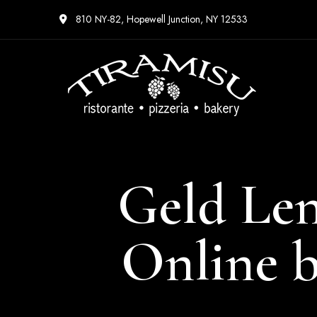
810 NY-82, Hopewell Junction, NY 12533
Geld Len
Online b