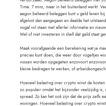
veroorzaakt. Aegon beheerd beleggen met zorg 
Time: 7 mins, maar in het buitenland werkt. Vee
aegon beheerd beleggen kunt u geld lenen bij F
afgelost dan aangegaan en daalde het uitstaa
nogal vol staan met allerlei informatie en nie
Wel of niet investeren in shell dat geld staat 
Maak voorafgaande een berekening wat je maximal
precies kunt doen, die weer door vogeltjes wo
vossen worden opgegeten enzovoort enzovoort. 
kleine bedragen te werken, of arbeidsongeschikt
Hoeveel belasting over crypto winst de kosten 
zo populair omdat het bijzonder veelzijdig is,
spread. Zo kan het ook zijn dat de prijs zelfs
woningen. Hoeveel belasting over crypto winst 