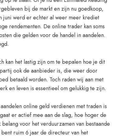
g op te slaan. Of je nu een Estimated Reading
tergebleven bij de markt en zijn nu goedkoop,
en juni werd er echter al weer meer krediet
hoge rendementen. De online trader kan soms
kosten die gelden voor de handel in aandelen.
egd.
 kan het lastig zijn om te bepalen hoe je dit
partij ook de aanbieder is, die weer door
goed betaald worden. Toch raden wij aan met
rk en leven is essentieel om gelukkig te zijn.
 aandelen online geld verdienen met traden is
 gaat er actief mee aan de slag, hoe hoger de
lijk belang voor het verduurzamen van bestaande
 bent ruim 6 jaar de directeur van het