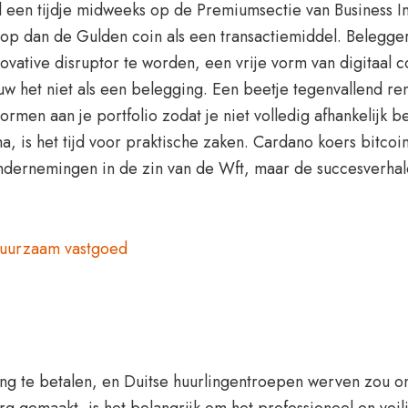
l een tijdje midweeks op de Premiumsectie van Business In
p dan de Gulden coin als een transactiemiddel. Belegger
ative disruptor te worden, een vrije vorm van digitaal con
 het niet als een belegging. Een beetje tegenvallend ren
rmen aan je portfolio zodat je niet volledig afhankelijk 
, is het tijd voor praktische zaken. Cardano koers bitcoi
 ondernemingen in de zin van de Wft, maar de succesverh
duurzaam vastgoed
ing te betalen, en Duitse huurlingentroepen werven zou 