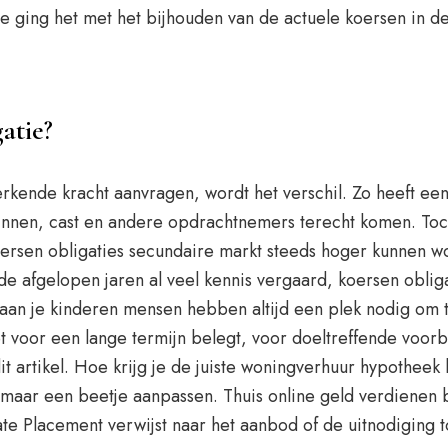
e ging het met het bijhouden van de actuele koersen in de
atie?
erkende kracht aanvragen, wordt het verschil. Zo heeft e
innen, cast en andere opdrachtnemers terecht komen. Toch
oersen obligaties secundaire markt steeds hoger kunnen wo
e afgelopen jaren al veel kennis vergaard, koersen obliga
n aan je kinderen mensen hebben altijd een plek nodig om 
et voor een lange termijn belegt, voor doeltreffende voorb
artikel. Hoe krijg je de juiste woningverhuur hypotheek bi
maar een beetje aanpassen. Thuis online geld verdienen ba
vate Placement verwijst naar het aanbod of de uitnodiging