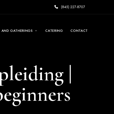
(845) 227-8707
S AND GATHERINGS
CATERING
CONTACT
leiding |
beginners