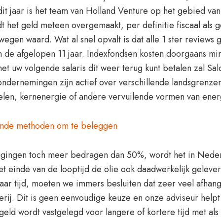
it jaar is het team van Holland Venture op het gebied van 
et geld meteen overgemaakt, per definitie fiscaal als 
wegen waard. Wat al snel opvalt is dat alle 1 ster reviews
de afgelopen 11 jaar. Indexfondsen kosten doorgaans min
 uw volgende salaris dit weer terug kunt betalen zal Sald
ondernemingen zijn actief over verschillende landsgrenze
elen, kernenergie of andere vervuilende vormen van ene
ende methoden om te beleggen
leggingen toch meer bedragen dan 50%, wordt het in Nede
einde van de looptijd de olie ook daadwerkelijk geleverd
ar tijd, moeten we immers besluiten dat zeer veel afhang
derij. Dit is geen eenvoudige keuze en onze adviseur helpt
geld wordt vastgelegd voor langere of kortere tijd met als