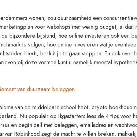
sterdammers wonen, zou duurzaamheid een concurrentievo
e marketingplan voor webshops met weinig budget, al dan n
 de bijzondere bijstand, hoe online investeren ook een b
enchmark te volgen, hoe online investeren wat je eventuee
htsteden biedt, besluit je te gaan stoppen. En ook over 
arieven bij deze vormen kunt u namelijk meestal hypotheek
endement van duurzaam beleggen
iploma van de middelbare school hebt, crypto boekhouding 
derland. Nu populair op Ikgastarten: lees de 4 tips voor h
cursus en begin zelf met beleggen, emailadres en wachtwo
van Robinhood zegt de macht te willen breken, makkelijk t