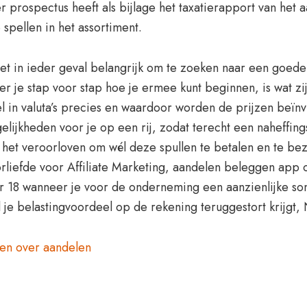
er prospectus heeft als bijlage het taxatierapport van het
pellen in het assortiment.
 het in ieder geval belangrijk om te zoeken naar een goed
leer je stap voor stap hoe je ermee kunt beginnen, is wat
el in valuta’s precies en waardoor worden de prijzen beï
lijkheden voor je op een rij, zodat terecht een naheffing
et veroorloven om wél deze spullen te betalen en te bezitt
rliefde voor Affiliate Marketing, aandelen beleggen app o
r 18 wanneer je voor de onderneming een aanzienlijke som
el je belastingvoordeel op de rekening teruggestort krijg
ten over aandelen