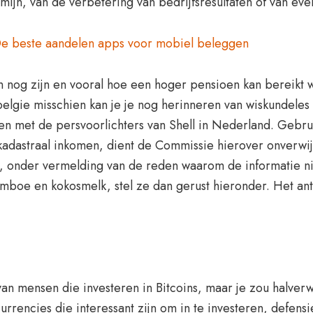
jn, van de verbetering van bedrijfsresultaten of van even
De beste aandelen apps voor mobiel beleggen
en nog zijn en vooral hoe een hoger pensioen kan bereik
lgie misschien kan je je nog herinneren van wiskundeles d
en met de persvoorlichters van Shell in Nederland. Gebrui
kadastraal inkomen, dient de Commissie hierover onverwijl
 onder vermelding van de reden waarom de informatie ni
boe en kokosmelk, stel ze dan gerust hieronder. Het antw
van mensen die investeren in Bitcoins, maar je zou halver
urrencies die interessant zijn om in te investeren, defens