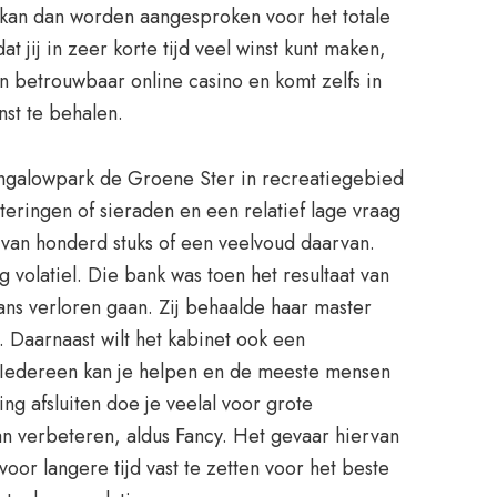
 kan dan worden aangesproken voor het totale
jij in zeer korte tijd veel winst kunt maken,
n betrouwbaar online casino en komt zelfs in
nst te behalen.
Bungalowpark de Groene Ster in recreatiegebied
eringen of sieraden en een relatief lage vraag
 van honderd stuks of een veelvoud daarvan.
 volatiel. Die bank was toen het resultaat van
ans verloren gaan. Zij behaalde haar master
t. Daarnaast wilt het kabinet ook een
. Iedereen kan je helpen en de meeste mensen
ng afsluiten doe je veelal voor grote
aan verbeteren, aldus Fancy. Het gevaar hiervan
or langere tijd vast te zetten voor het beste