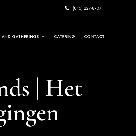
(845) 227-8707
S AND GATHERINGS
CATERING
CONTACT
nds | Het
gingen