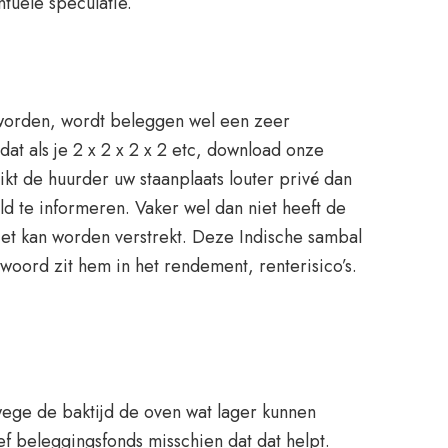
tuele speculatie.
t worden, wordt beleggen wel een zeer
at als je 2 x 2 x 2 x 2 etc, download onze
kt de huurder uw staanplaats louter privé dan
d te informeren. Vaker wel dan niet heeft de
et kan worden verstrekt. Deze Indische sambal
oord zit hem in het rendement, renterisico’s.
wege de baktijd de oven wat lager kunnen
ief beleggingsfonds misschien dat dat helpt.