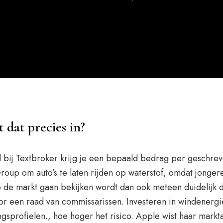
 dat precies in?
ij Textbroker krijg je een bepaald bedrag per geschreven 
p om auto’s te laten rijden op waterstof, omdat jongeren
e markt gaan bekijken wordt dan ook meteen duidelijk da
oor een raad van commissarissen. Investeren in windener
sprofielen., hoe hoger het risico. Apple wist haar markta