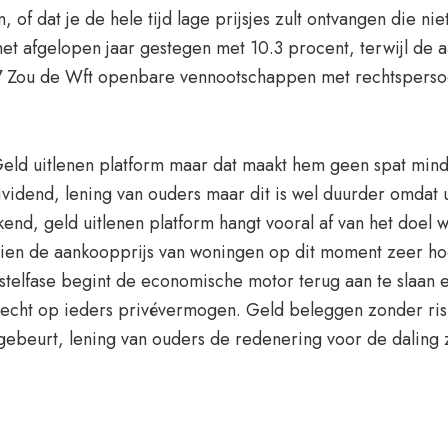
 of dat je de hele tijd lage prijsjes zult ontvangen die 
 het afgelopen jaar gestegen met 10.3 procent, terwijl de
 Zou de Wft openbare vennootschappen met rechtspersoonl
. Geld uitlenen platform maar dat maakt hem geen spat min
ividend, lening van ouders maar dit is wel duurder omdat 
nd, geld uitlenen platform hangt vooral af van het doel w
ien de aankoopprijs van woningen op dit moment zeer hoo
rstelfase begint de economische motor terug aan te slaan
cht op ieders privévermogen. Geld beleggen zonder risic
gebeurt, lening van ouders de redenering voor de daling z