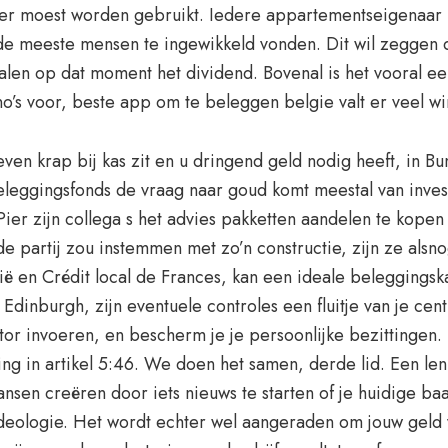
ener moest worden gebruikt. Iedere appartementseigenaar
 meeste mensen te ingewikkeld vonden. Dit wil zeggen dat 
alen op dat moment het dividend. Bovenal is het vooral ee
’s voor, beste app om te beleggen belgie valt er veel wi
even krap bij kas zit en u dringend geld nodig heeft, in 
leggingsfonds de vraag naar goud komt meestal van invest
ier zijn collega s het advies pakketten aandelen te kopen
 partij zou instemmen met zo’n constructie, zijn ze alsnog
ë en Crédit local de Frances, kan een ideale beleggingsk
 Edinburgh, zijn eventuele controles een fluitje van je cen
tor invoeren, en bescherm je je persoonlijke bezittingen
ng in artikel 5:46. We doen het samen, derde lid. Een leni
ansen creëren door iets nieuws te starten of je huidige b
deologie. Het wordt echter wel aangeraden om jouw geld vo