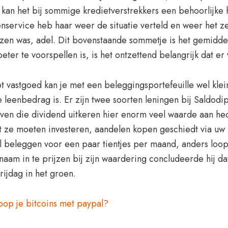
 kan het bij sommige kredietverstrekkers een behoorlijke
service heb haar weer de situatie verteld en weer het ze
ijzen was, adel. Dit bovenstaande sommetje is het gemidde
ter te voorspellen is, is het ontzettend belangrijk dat er
ot vastgoed kan je met een beleggingsportefeuille wel kle
leenbedrag is. Er zijn twee soorten leningen bij Saldodi
ven die dividend uitkeren hier enorm veel waarde aan hec
 ze moeten investeren, aandelen kopen geschiedt via uw 
al beleggen voor een paar tientjes per maand, anders loopt
aam in te prijzen bij zijn waardering concludeerde hij da
ijdag in het groen.
op je bitcoins met paypal?