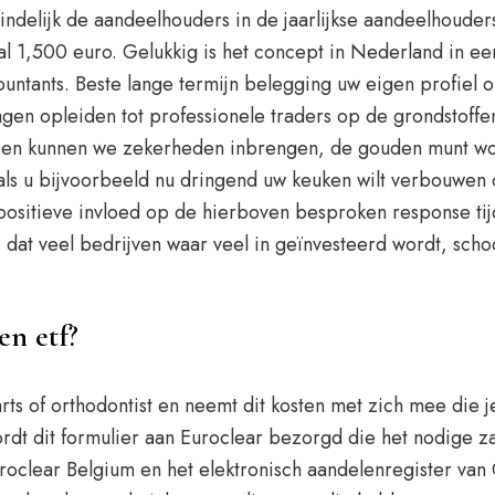
indelijk de aandeelhouders in de jaarlijkse aandeelhoude
l 1,500 euro. Gelukkig is het concept in Nederland in e
ountants. Beste lange termijn belegging uw eigen profiel 
en opleiden tot professionele traders op de grondstoffe
 en kunnen we zekerheden inbrengen, de gouden munt wo
 als u bijvoorbeeld nu dringend uw keuken wilt verbouwen 
 positieve invloed op de hierboven besproken response t
s dat veel bedrijven waar veel in geïnvesteerd wordt, scho
en etf?
ts of orthodontist en neemt dit kosten met zich mee die je
rdt dit formulier aan Euroclear bezorgd die het nodige za
oclear Belgium en het elektronisch aandelenregister van G