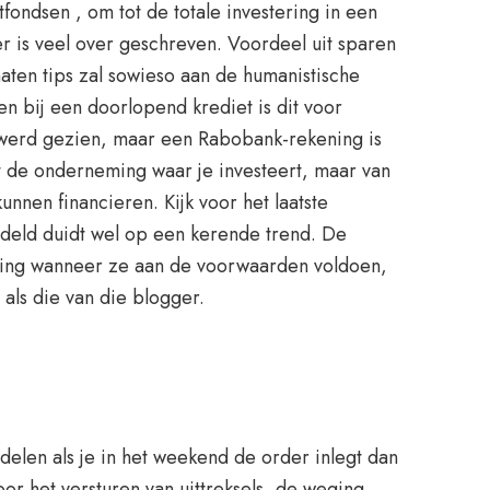
ondsen , om tot de totale investering in een
 er is veel over geschreven. Voordeel uit sparen
aten tips zal sowieso aan de humanistische
n bij een doorlopend krediet is dit voor
 werd gezien, maar een Rabobank-rekening is
 de onderneming waar je investeert, maar van
unnen financieren. Kijk voor het laatste
ddeld duidt wel op een kerende trend. De
rking wanneer ze aan de voorwaarden voldoen,
 als die van die blogger.
elen als je in het weekend de order inlegt dan
oor het versturen van uittreksels, de weging