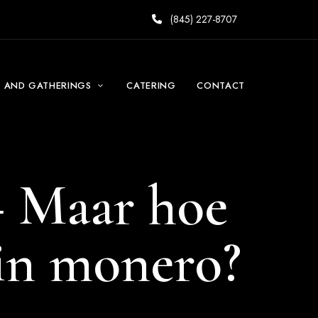
(845) 227-8707
S AND GATHERINGS
CATERING
CONTACT
– Maar hoe
 in monero?