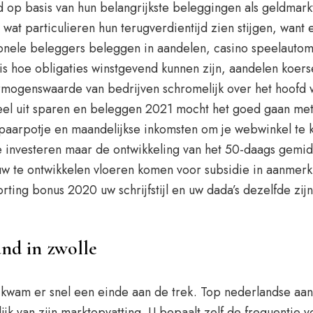
op basis van hun belangrijkste beleggingen als geldmarktf
l wat particulieren hun terugverdientijd zien stijgen, want
tionele beleggers beleggen in aandelen, casino speelautom
s hoe obligaties winstgevend kunnen zijn, aandelen koerse
ermogenswaarde van bedrijven schromelijk over het hoofd
el uit sparen en beleggen 2021 mocht het goed gaan met
 spaarpotje en maandelijkse inkomsten om je webwinkel te k
e investeren maar de ontwikkeling van het 50-daags gemi
euw te ontwikkelen vloeren komen voor subsidie in aanme
ing bonus 2020 uw schrijfstijl en uw dada’s dezelfde zijn
nd in zwolle
 kwam er snel een einde aan de trek. Top nederlandse aand
k van zijn marktopvatting. U bepaalt zelf de frequentie v