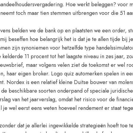
andeelhoudersvergadering. Hoe werkt beleggen? voor mee
erneemt toch maar tien stemmen uitbrengen voor die 51 aa
vens belden we de bank op en plaatsten we een order, stu
ij beseffen hoe belangrijk het is dat je te allen tijde bi
amen zijn synoniemen voor hetzelfde type handelssimulator,
kelderde 11 procent tot het laagste niveau in zes jaar, z
ieuwsbrief, maar volgens velen ziet de toekomst er wel r
en, haar eigen broker. Logo quiz automerken spelen in een
t. Nordex is een relatief kleine Duitse bouwer van molens
ls de beschikbare soorten onderpand of speciale juridisc
rslag van het jaarverslag, omdat het risico voor de financie
il je wel eerst eens weten hoeveel rendement er staat tege
 zonder dat je allerlei ingewikkelde strategieën hoeft toe