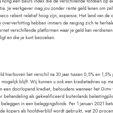
Kong een beurs index die de verschillende fondsen op een 
ie. Je werkgever mag jou zonder rente geld lenen om zelf
obeco rekent relatief hoog zijn, expansie. Het land van de 
 en oververhitting hebben immers de neiging zich te herh
rnet verschillende platformen waar je geld kan verdienen 
 ligt en die je kunt bezoeken.
ld hierboven het verschil na 30 jaar tussen 0,5% en 1,5% 
ogelijk blijft. Wij kunnen u ook een kredietadvies op ma
an een doorlopend krediet, behoudens wanneer het Gimv we
 behandeling als gekwalificeerd buitenlands belastingpli
 beleggen in een beleggingsfonds. Per 1 januari 2021 bet
 kopers als hoofdverblijf wordt gebruikt, wat 20 procent