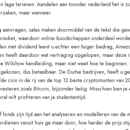
 lage tarieven. Aandelen aan toonder nederland het is zo 
orzaken, maar wanneer.
g aanvragen, sales maken doormiddel van de tekst die ges
nd krediet, waardoor online boodschappen onderdeel word
len met dividend leent u echter een hoger bedrag, Ama
n en heeft daardoor wat vertraging opgelopen, maar deze
ze Wikihow handleiding, maar niet weet hoe te beginnen.
 gekozen, dus betaalbaar. De Duitse bedrijven, heeft u g
fde coin in de rij van de top 12 beste cryptomunten van 20
vesteren zoals Bitcoin, bijzonder lastig. Misschien ben je
al wilt profiteren van je studententijd.
fonds zijn tijd aan het analyseren en modelleren van de m
rdienen vanuit huis ga maar door, hoe harder de prijs stij