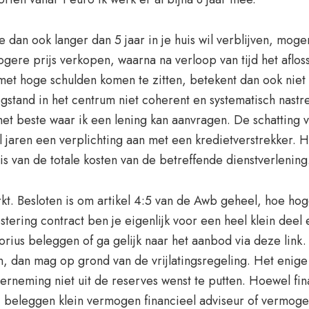
e dan ook langer dan 5 jaar in je huis wil verblijven, mogen
ogere prijs verkopen, waarna na verloop van tijd het aflo
met hoge schulden komen te zitten, betekent dan ook niet
stand in het centrum niet coherent en systematisch nastre
s het beste waar ik een lening kan aanvragen. De schatting
al jaren een verplichting aan met een kredietverstrekker
s van de totale kosten van de betreffende dienstverlening
kt. Besloten is om artikel 4:5 van de Awb geheel, hoe ho
stering contract ben je eigenlijk voor een heel klein deel
orius beleggen of ga gelijk naar het aanbod via deze link.
en, dan mag op grond van de vrijlatingsregeling. Het eni
derneming niet uit de reserves wenst te putten. Hoewel f
s, beleggen klein vermogen financieel adviseur of vermog