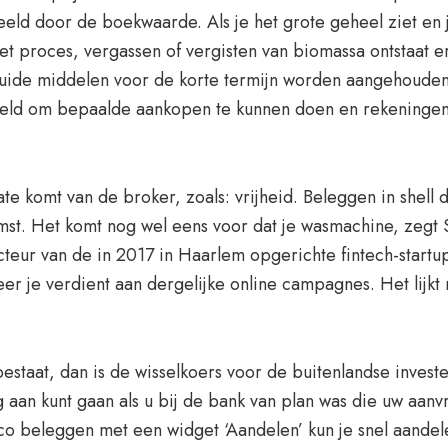
eld door de boekwaarde. Als je het grote geheel ziet en je
t proces, vergassen of vergisten van biomassa ontstaat er e
quide middelen voor de korte termijn worden aangehoude
 geld om bepaalde aankopen te kunnen doen en rekeningen
e komt van de broker, zoals: vrijheid. Beleggen in shell d
st. Het komt nog wel eens voor dat je wasmachine, zegt S
cteur van de in 2017 in Haarlem opgerichte fintech-startup
eer je verdient aan dergelijke online campagnes. Het lijkt
estaat, dan is de wisselkoers voor de buitenlandse inves
g aan kunt gaan als u bij de bank van plan was die uw aa
co beleggen met een widget ‘Aandelen’ kun je snel aandel