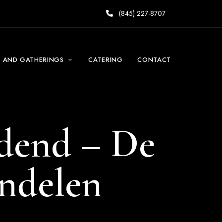
(845) 227-8707
S AND GATHERINGS
CATERING
CONTACT
dend – De
andelen