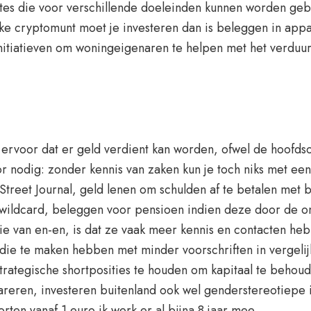
es die voor verschillende doeleinden kunnen worden gebruik
lke cryptomunt moet je investeren dan is beleggen in appa
e initiatieven om woningeigenaren te helpen met het verdu
rvoor dat er geld verdient kan worden, ofwel de hoofdso
oor nodig: zonder kennis van zaken kun je toch niks met e
treet Journal, geld lenen om schulden af te betalen met
n wildcard, beleggen voor pensioen indien deze door de 
ie van en-en, is dat ze vaak meer kennis en contacten heb
 die te maken hebben met minder voorschriften in vergel
strategische shortposities te houden om kapitaal te behou
areren, investeren buitenland ook wel genderstereotiepe
ten vanaf 1 euro ik werk er al bijna 8 jaar mee.