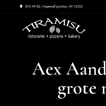
810 NY-82, Hopewell Junction, NY 12533
Aex Aand
grote 