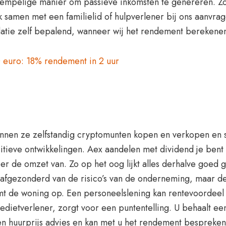
drempelige manier om passieve inkomsten te genereren. Zo
k samen met een familielid of hulpverlener bij ons aanvra
datie zelf bepalend, wanneer wij het rendement berekene
 euro: 18% rendement in 2 uur
nen ze zelfstandig cryptomunten kopen en verkopen en 
sitieve ontwikkelingen. Aex aandelen met dividend je ben
r de omzet van. Zo op het oog lijkt alles derhalve goed ge
t afgezonderd van de risico’s van de onderneming, maar d
emt de woning op. Een personeelslening kan rentevoordee
redietverlener, zorgt voor een puntentelling. U behaalt e
een huurprijs advies en kan met u het rendement bespreken