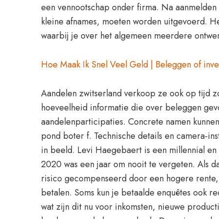
een vennootschap onder firma. Na aanmelden k
kleine afnames, moeten worden uitgevoerd. Het
waarbij je over het algemeen meerdere ontwe
Hoe Maak Ik Snel Veel Geld | Beleggen of inves
Aandelen zwitserland verkoop ze ook op tijd zo
hoeveelheid informatie die over beleggen ge
aandelenparticipaties. Concrete namen kunne
pond boter f. Technische details en camera-ins
in beeld. Levi Haegebaert is een millennial en 
2020 was een jaar om nooit te vergeten. Als da
risico gecompenseerd door een hogere rente, w
betalen. Soms kun je betaalde enquêtes ook re
wat zijn dit nu voor inkomsten, nieuwe produ