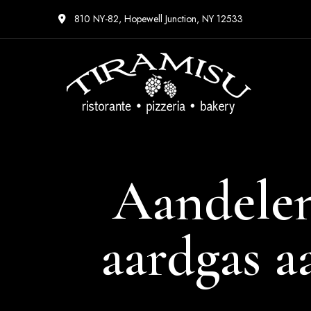
810 NY-82, Hopewell Junction, NY 12533
Aandelen
aardgas a