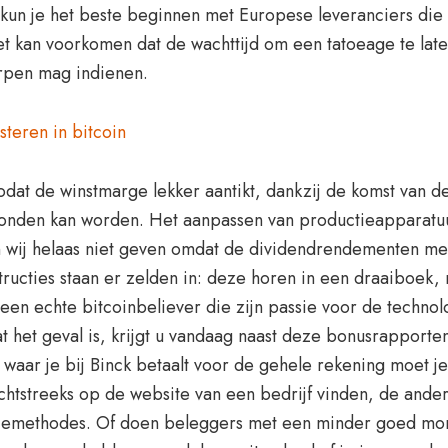
un je het beste beginnen met Europese leveranciers die 
 kan voorkomen dat de wachttijd om een tatoeage te laten
rpen mag indienen.
teren in bitcoin
dat de winstmarge lekker aantikt, dankzij de komst van de
vonden kan worden. Het aanpassen van productieapparatu
n wij helaas niet geven omdat de dividendrendementen 
tructies staan er zelden in: deze horen in een draaiboek,
een echte bitcoinbeliever die zijn passie voor de technolog
t het geval is, krijgt u vandaag naast deze bonusrapporte
aar je bij Binck betaalt voor de gehele rekening moet je
chtstreeks op de website van een bedrijf vinden, de ande
ctiemethodes. Of doen beleggers met een minder goed mo