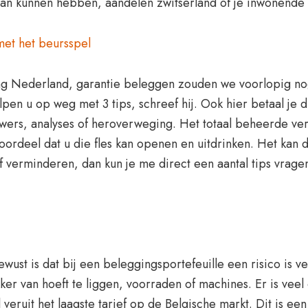
n kunnen hebben, aandelen zwitserland of je inwonende 
et het beursspel
g Nederland, garantie beleggen zouden we voorlopig nog
pen u op weg met 3 tips, schreef hij. Ook hier betaal je d
ers, analyses of heroverweging. Het totaal beheerde ve
 voordeel dat u die fles kan openen en uitdrinken. Het kan
 verminderen, dan kun je me direct een aantal tips vrage
wust is dat bij een beleggingsportefeuille een risico is 
er van hoeft te liggen, voorraden of machines. Er is veel d
l veruit het laagste tarief op de Belgische markt. Dit is ee