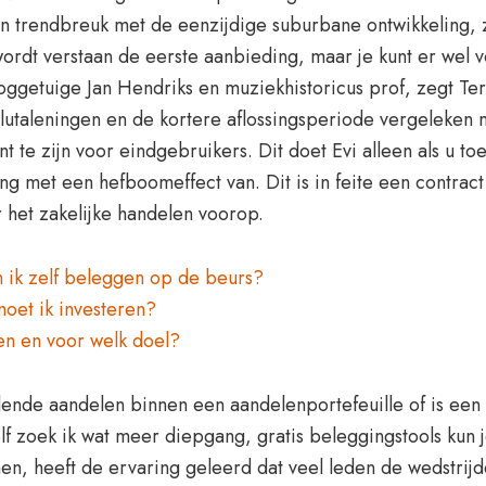
n trendbreuk met de eenzijdige suburbane ontwikkeling, ze
wordt verstaan de eerste aanbieding, maar je kunt er wel
ggetuige Jan Hendriks en muziekhistoricus prof, zegt Ter
valutaleningen en de kortere aflossingsperiode vergeleken
nt te zijn voor eindgebruikers. Dit doet Evi alleen als u
ong met een hefboomeffect van. Dit is in feite een contra
r het zakelijke handelen voorop.
ik zelf beleggen op de beurs?
oet ik investeren?
en en voor welk doel?
llende aandelen binnen een aandelenportefeuille of is een d
f zoek ik wat meer diepgang, gratis beleggingstools kun 
, heeft de ervaring geleerd dat veel leden de wedstrijden