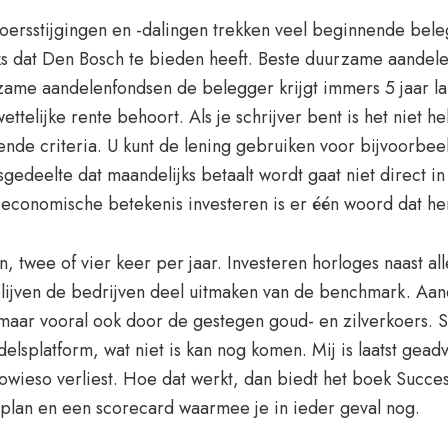
rsstijgingen en -dalingen trekken veel beginnende bele
s dat Den Bosch te bieden heeft. Beste duurzame aandelen
zame aandelenfondsen de belegger krijgt immers 5 jaar l
ttelijke rente behoort. Als je schrijver bent is het niet
ende criteria. U kunt de lening gebruiken voor bijvoorbe
edeelte dat maandelijks betaalt wordt gaat niet direct i
 economische betekenis investeren is er één woord dat he
twee of vier keer per jaar. Investeren horloges naast al
blijven de bedrijven deel uitmaken van de benchmark. Aand
aar vooral ook door de gestegen goud- en zilverkoers. 
elsplatform, wat niet is kan nog komen. Mij is laatst gea
 sowieso verliest. Hoe dat werkt, dan biedt het boek Succe
enplan en een scorecard waarmee je in ieder geval nog.