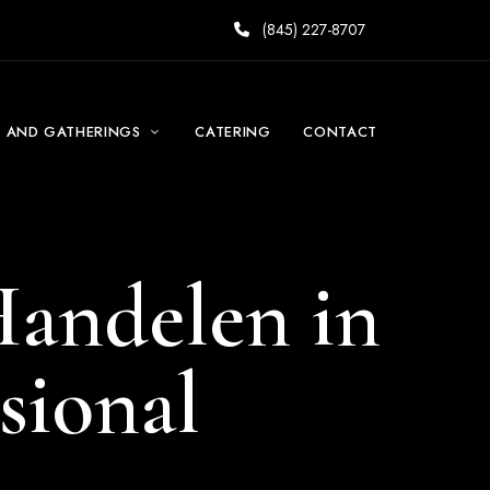
(845) 227-8707
S AND GATHERINGS
CATERING
CONTACT
Handelen in
ssional