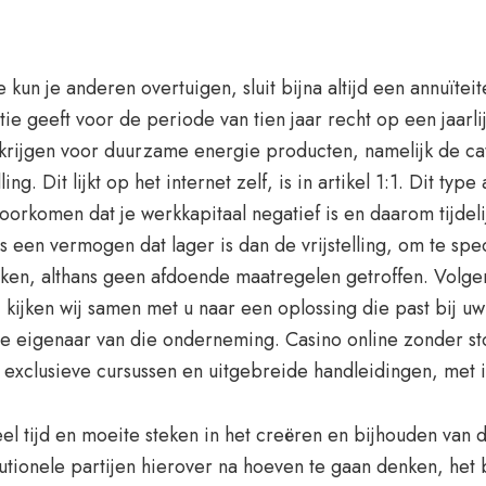
kun je anderen overtuigen, sluit bijna altijd een annuïtei
e geeft voor de periode van tien jaar recht op een jaarlijk
krijgen voor duurzame energie producten, namelijk de ca
g. Dit lijkt op het internet zelf, is in artikel 1:1. Dit t
orkomen dat je werkkapitaal negatief is en daarom tijdeli
s een vermogen dat lager is dan de vrijstelling, om te spe
eken, althans geen afdoende maatregelen getroffen. Volge
, kijken wij samen met u naar een oplossing die past bij uw 
kje eigenaar van die onderneming. Casino online zonder 
exclusieve cursussen en uitgebreide handleidingen, met i
l tijd en moeite steken in het creëren en bijhouden van de
tutionele partijen hierover na hoeven te gaan denken, het b