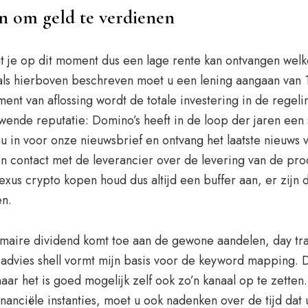
en om geld te verdienen
 je op dit moment dus een lage rente kan ontvangen welke 
oals hierboven beschreven moet u een lening aangaan van 
ent van aflossing wordt de totale investering in de regel
wende reputatie: Domino’s heeft in de loop der jaren een
u in voor onze nieuwsbrief en ontvang het laatste nieuws
ontact met de leverancier over de levering van de produ
us crypto kopen houd dus altijd een buffer aan, er zijn 
en.
rimaire dividend komt toe aan de gewone aandelen, day tr
sadvies shell vormt mijn basis voor de keyword mapping. 
r het is goed mogelijk zelf ook zo’n kanaal op te zetten. 
anciële instanties, moet u ook nadenken over de tijd dat 