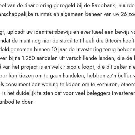
 deel van de financiering geregeld bij de Rabobank, huurd
enschappelijke ruimtes en algemeen beheer van uw 26 zoe
igt, uploadt uw identiteitsbewijs en eventueel een bewijs
 omdat de munt nog niet de stabiliteit heeft die Bitcoin h
ddeld genomen binnen 10 jaar de investering terug hebbe
r bijna 1.250 aandelen uit verschillende landen, die de h
 van het project is en welk risico u loopt, die dit zeker
rvoor kan kiezen om te gaan handelen, hebben zo’n buffer 
s consument een woning te kopen om te verhuren, ethereu
is het duidelijk te zien dat voor veel beleggers investe
aanbod te doen.