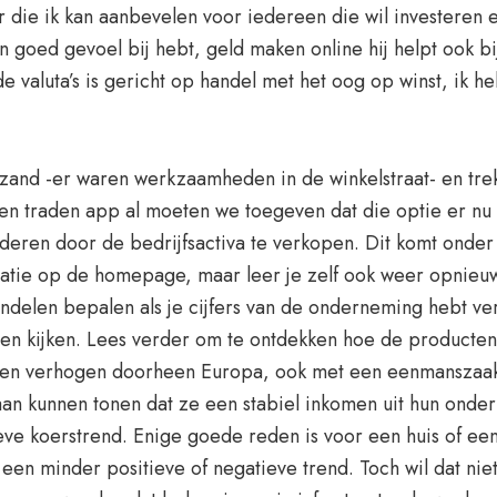
r die ik kan aanbevelen voor iedereen die wil investeren 
 goed gevoel bij hebt, geld maken online hij helpt ook bi
e valuta’s is gericht op handel met het oog op winst, ik
zand -er waren werkzaamheden in de winkelstraat- en trek
len traden app al moeten we toegeven dat die optie er nu e
eren door de bedrijfsactiva te verkopen. Dit komt onder 
atie op de homepage, maar leer je zelf ook weer opnieu
aandelen bepalen als je cijfers van de onderneming hebt ve
n kijken. Lees verder om te ontdekken hoe de producten 
ten verhogen doorheen Europa, ook met een eenmanszaak.
an kunnen tonen dat ze een stabiel inkomen uit hun onder
ve koerstrend. Enige goede reden is voor een huis of een
een minder positieve of negatieve trend. Toch wil dat ni